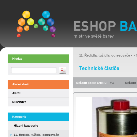
11. Ředidla, tužidla, odrezovače
- >
Hledat
Technické čističe
Seřadit podle artiklu
Seřadit
Akční zboží
AKCE
NOVINKY
Kategorie
Hlavní kategorie
11. Ředidla, tužidla, odrezovače