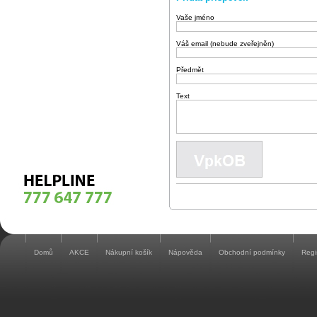
Vaše jméno
Váš email (nebude zveřejněn)
Předmět
Text
Domů
AKCE
Nákupní košík
Nápověda
Obchodní podmínky
Regi