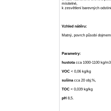
mísitelné,
k zesvětlení barevných odstín
Vzhled nátěru:
Matný, povrch působí dojmem
Parametry:
hustota
cca 1000-1100 kg/m3
VOC
< 0,06 kg/kg
sušina
cca 20 obj.%,
TOC
< 0,039 kg/kg
pH
8,5.