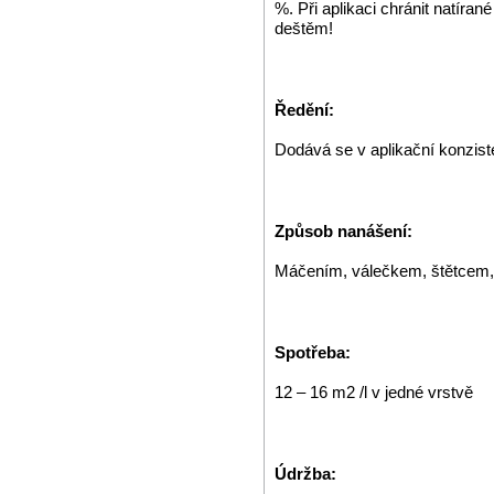
%. Při aplikaci chránit natíra
deštěm!
Ředění:
Dodává se v aplikační konziste
Způsob nanášení:
Máčením, válečkem, štětcem, 
Spotřeba:
12 – 16 m2 /l v jedné vrstvě
Údržba: