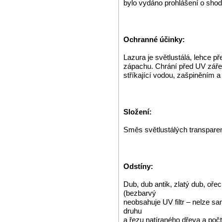
bylo vydáno prohlášení o shod
Ochranné účinky:
Lazura je světlustálá, lehce př
zápachu. Chrání před UV záře
stříkající vodou, zašpiněním a 
Složení:
Směs světlustálých transparen
Odstíny:
Dub, dub antik, zlatý dub, oře
(bezbarvý
neobsahuje UV filtr – nelze sa
druhu
a řezu natíraného dřeva a poč