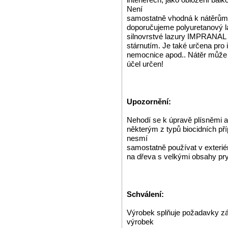
Není
samostatně vhodná k nátěrům p
doporučujeme polyuretanový l
silnovrstvé lazury IMPRANAL 
stárnutím. Je také určena pro 
nemocnice apod.. Nátěr může p
účel určen!
Upozornění:
Nehodí se k úpravě plísněmi a
některým z typů biocidních p
nesmí
samostatně používat v exterié
na dřeva s velkými obsahy pry
Schválení:
Výrobek splňuje požadavky zá
výrobek