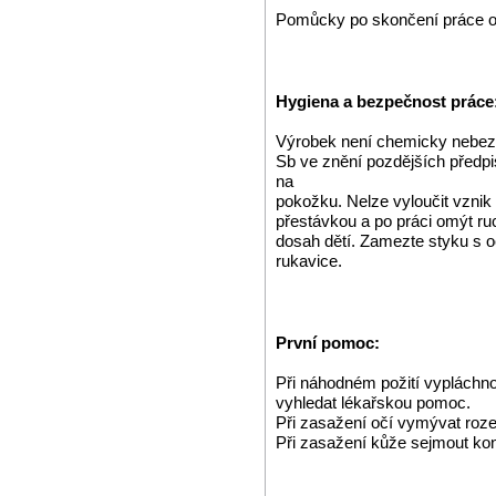
Pomůcky po skončení práce 
Hygiena a bezpečnost práce
Výrobek není chemicky nebe
Sb ve znění pozdějších předp
na
pokožku. Nelze vyloučit vznik a
přestávkou a po práci omýt r
dosah dětí. Zamezte styku s 
rukavice.
První pomoc:
Při náhodném požití vypláchnou
vyhledat lékařskou pomoc.
Při zasažení očí vymývat roze
Při zasažení kůže sejmout ko