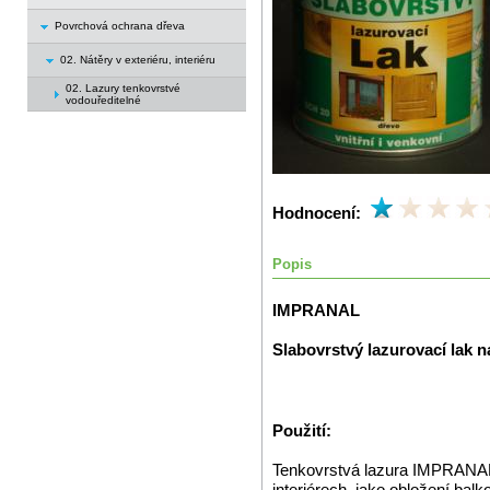
Povrchová ochrana dřeva
02. Nátěry v exteriéru, interiéru
02. Lazury tenkovrstvé
vodouředitelné
Hodnocení:
Popis
IMPRANAL
Slabovrstvý lazurovací lak n
Použití:
Tenkovrstvá lazura IMPRANAL 
interiérech, jako obložení bal