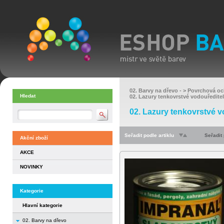
02. Barvy na dřevo
- >
Povrchová oc
Hledat
02. Lazury tenkovrstvé vodouředite
02. Lazury tenkovrstvé v
Seřadit podle artiklu
Seřadit
Akční zboží
AKCE
NOVINKY
Kategorie
Hlavní kategorie
02. Barvy na dřevo