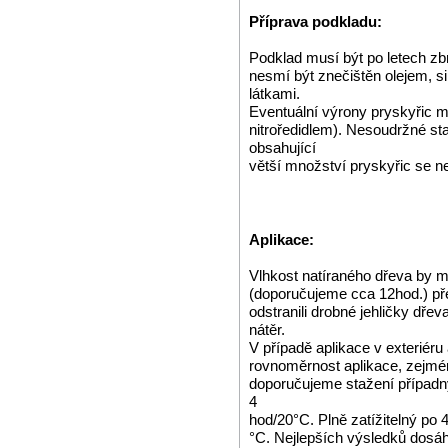
Příprava podkladu:
Podklad musí být po letech zb
nesmí být znečištěn olejem, s
látkami.
Eventuální výrony pryskyřic 
nitroředidlem). Nesoudržné sta
obsahující
větší množství pryskyřic se ne
Aplikace:
Vlhkost natíraného dřeva by m
(doporučujeme cca 12hod.) 
odstranili drobné jehličky dřev
nátěr.
V případě aplikace v exteriéru
rovnoměrnost aplikace, zejmén
doporučujeme stažení případný
4
hod/20°C. Plně zatížitelný po 
°C. Nejlepších výsledků dosáhn