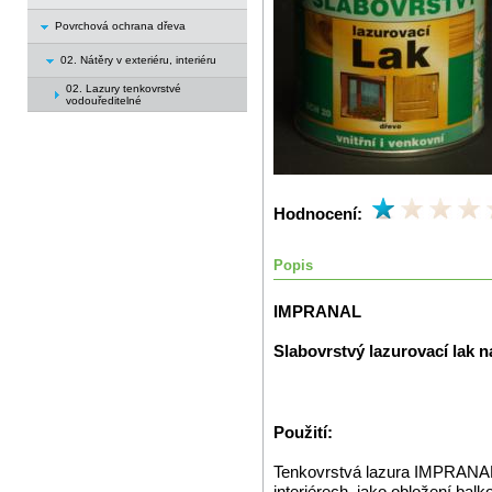
Povrchová ochrana dřeva
02. Nátěry v exteriéru, interiéru
02. Lazury tenkovrstvé
vodouředitelné
Hodnocení:
Popis
IMPRANAL
Slabovrstvý lazurovací lak n
Použití:
Tenkovrstvá lazura IMPRANAL 
interiérech, jako obložení bal