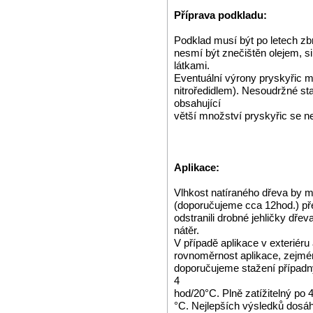
Příprava podkladu:
Podklad musí být po letech zb
nesmí být znečištěn olejem, s
látkami.
Eventuální výrony pryskyřic 
nitroředidlem). Nesoudržné sta
obsahující
větší množství pryskyřic se ne
Aplikace:
Vlhkost natíraného dřeva by m
(doporučujeme cca 12hod.) 
odstranili drobné jehličky dřev
nátěr.
V případě aplikace v exteriéru
rovnoměrnost aplikace, zejmén
doporučujeme stažení případný
4
hod/20°C. Plně zatížitelný po 
°C. Nejlepších výsledků dosáhn