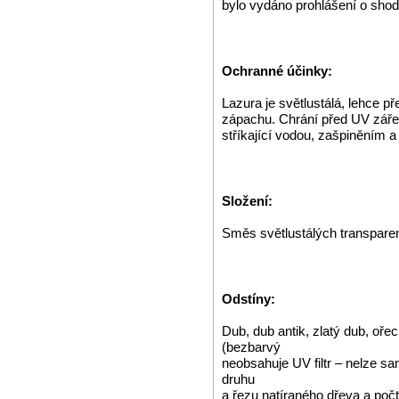
bylo vydáno prohlášení o shod
Ochranné účinky:
Lazura je světlustálá, lehce př
zápachu. Chrání před UV záře
stříkající vodou, zašpiněním a 
Složení:
Směs světlustálých transparen
Odstíny:
Dub, dub antik, zlatý dub, oře
(bezbarvý
neobsahuje UV filtr – nelze sa
druhu
a řezu natíraného dřeva a poč