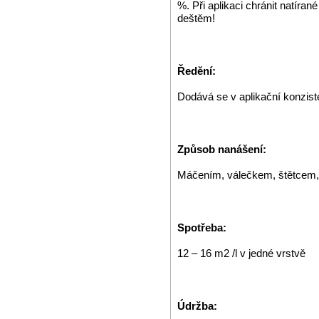
%. Při aplikaci chránit natíra
deštěm!
Ředění:
Dodává se v aplikační konziste
Způsob nanášení:
Máčením, válečkem, štětcem, 
Spotřeba:
12 – 16 m2 /l v jedné vrstvě
Údržba: