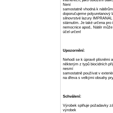
Není
samostatně vhodná k nátěrům p
doporučujeme polyuretanový l
silnovrstvé lazury IMPRANAL 
stárnutím. Je také určena pro 
nemocnice apod.. Nátěr může p
účel určen!
Upozornění:
Nehodí se k úpravě plísněmi a
některým z typů biocidních p
nesmí
samostatně používat v exterié
na dřeva s velkými obsahy pry
Schválení:
Výrobek splňuje požadavky zá
výrobek