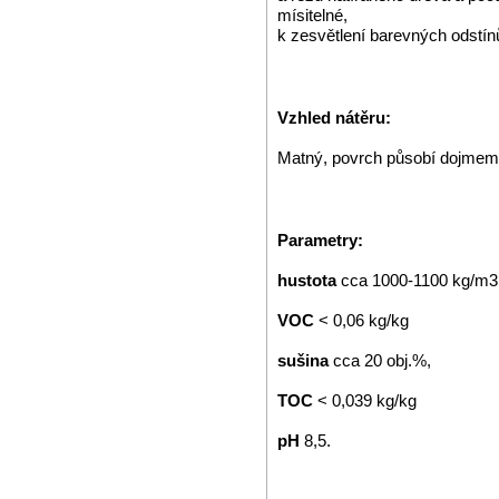
mísitelné,
k zesvětlení barevných odstín
Vzhled nátěru:
Matný, povrch působí dojmem
Parametry:
hustota
cca 1000-1100 kg/m3
VOC
< 0,06 kg/kg
sušina
cca 20 obj.%,
TOC
< 0,039 kg/kg
pH
8,5.