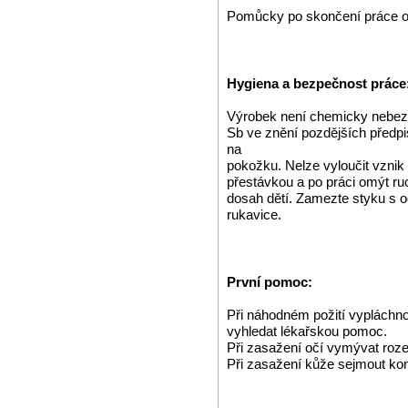
Pomůcky po skončení práce 
Hygiena a bezpečnost práce
Výrobek není chemicky nebe
Sb ve znění pozdějších předp
na
pokožku. Nelze vyloučit vznik a
přestávkou a po práci omýt r
dosah dětí. Zamezte styku s 
rukavice.
První pomoc:
Při náhodném požití vypláchnou
vyhledat lékařskou pomoc.
Při zasažení očí vymývat roze
Při zasažení kůže sejmout ko