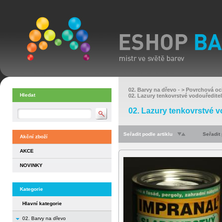
02. Barvy na dřevo
- >
Povrchová oc
Hledat
02. Lazury tenkovrstvé vodouředite
02. Lazury tenkovrstvé v
Seřadit podle artiklu
Seřadit
Akční zboží
AKCE
NOVINKY
Kategorie
Hlavní kategorie
02. Barvy na dřevo