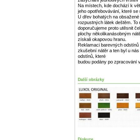
Na místech, kde dochází k v
jeho opotřebovávání, které se
U dřev bohatých na obsažené 
rozpustných látek deštěm. To 
doporučujeme proto utěsnit čel
plochy několikanásobným nátě
získali okapovou hranu.
Reklamaci barevných odstínů 
zkušební nátěr a ten byl u n
odstínů, které
budou podány po zpracování 
Další obrázky
Diskuze