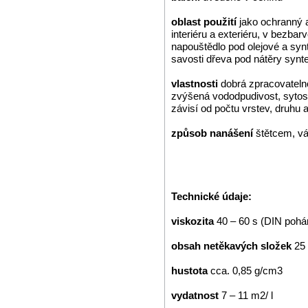
oblast použití
jako ochranný 
interiéru a exteriéru, v bezba
napouštědlo pod olejové a synt
savosti dřeva pod nátěry syn
vlastnosti
dobrá zpracovatelno
zvýšená vododpudivost, sytost
závisí od počtu vrstev, druhu 
způsob nanášení
štětcem, v
Technické údaje:
viskozita
40 – 60 s (DIN poh
obsah netěkavých složek
25 
hustota
cca. 0,85 g/cm3
vydatnost
7 – 11 m2/ l