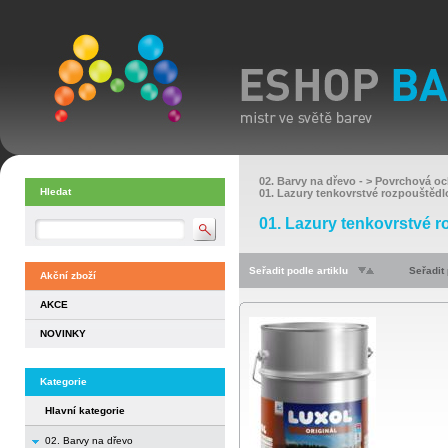
02. Barvy na dřevo
- >
Povrchová oc
Hledat
01. Lazury tenkovrstvé rozpouštědl
01. Lazury tenkovrstvé 
Seřadit podle artiklu
Seřadit
Akční zboží
AKCE
NOVINKY
Kategorie
Hlavní kategorie
02. Barvy na dřevo