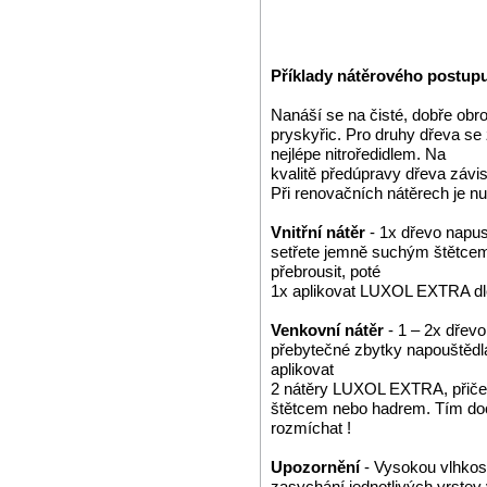
Příklady nátěrového postup
Nanáší se na čisté, dobře obr
pryskyřic. Pro druhy dřeva se
nejlépe nitroředidlem. Na
kvalitě předúpravy dřeva závis
Při renovačních nátěrech je n
Vnitřní nátěr
- 1x dřevo napu
setřete jemně suchým štětcem
přebrousit, poté
1x aplikovat LUXOL EXTRA dle
Venkovní nátěr
- 1 – 2x dře
přebytečné zbytky napouštědla
aplikovat
2 nátěry LUXOL EXTRA, přiče
štětcem nebo hadrem. Tím docí
rozmíchat !
Upozornění
- Vysokou vlhkost
zasychání jednotlivých vrstev 