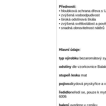
Přednosti:
• hloubková ochrana dřeva s U
• zvýšená vodoodpudivost
• široká odstínová škála
• zvýšená světlostálost a pově
• snadná obnovitelnost nátěrů
Hlavní údaje:
typ výrobku
bezaromátový syn
odstíny
dle vzorkovnice Bala
stupeň lesku
mat
pojivo
alkydová pryskyřice a
ředidlo
neředí se, pouze k my
6006
balení
uvedeno v ceníku