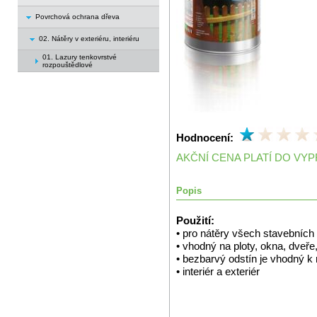
Povrchová ochrana dřeva
02. Nátěry v exteriéru, interiéru
01. Lazury tenkovrstvé
rozpouštědlové
Hodnocení:
AKČNÍ CENA PLATÍ DO VY
Popis
Použití:
• pro nátěry všech stavebních
• vhodný na ploty, okna, dveře
• bezbarvý odstín je vhodný k 
• interiér a exteriér