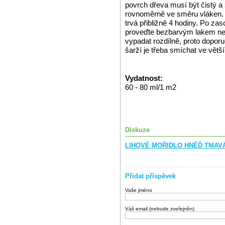
povrch dřeva musí být čistý 
rovnoměrně ve směru vláken.
trvá přibližně 4 hodiny. Po z
proveďte bezbarvým lakem ne
vypadat rozdílně, proto dopor
šarží je třeba smíchat ve větš
Vydatnost:
60 - 80 ml/1 m2
Diskuze
LIHOVÉ MOŘIDLO HNĚĎ TMAVÁ 
Přidat příspěvek
Vaše jméno
Váš email (nebude zveřejněn)