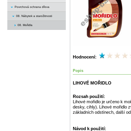
Povrchová ochrana dřeva
08. Nábytek a starožitnosti
08. Mořidla
Hodnocení:
Popis
LIHOVÉ MOŘIDLO
Rozsah použití:
Lihové mořidlo je určeno k mo
desky, cihly). Lihové mořidlo 
základních odstínech, další 
Návod k použití: