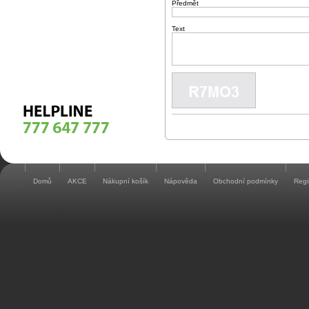
Předmět
Text
Domů
AKCE
Nákupní košík
Nápověda
Obchodní podmínky
Regi