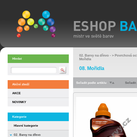
02. Barvy na dřevo
- >
Povrchová oc
Hledat
Mořidla
08. Mořidla
Seřadit podle artiklu
Seřadit
Akční zboží
AKCE
NOVINKY
Kategorie
Hlavní kategorie
02. Barvy na dřevo