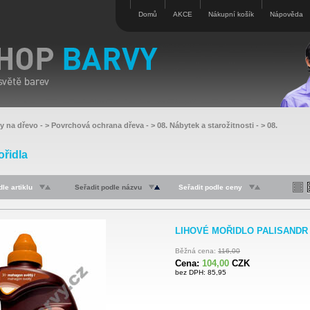
Domů
AKCE
Nákupní košík
Nápověda
vy na dřevo
- >
Povrchová ochrana dřeva
- >
08. Nábytek a starožitnosti
- >
08.
ořidla
le artiklu
Seřadit podle názvu
Seřadit podle ceny
LIHOVÉ MOŘIDLO PALISANDR /
Běžná cena:
116,00
Cena:
104,00
CZK
bez DPH: 85,95