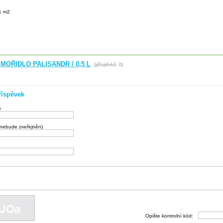
/1 m2
MOŘIDLO PALISANDR / 0,5 L
(příspěvků: 0)
říspěvek
o
(nebude zveřejněn)
Opište kontrolní kód: