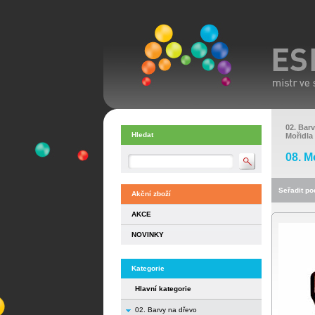
02. Bar
Hledat
Mořidla
08. M
Seřadit pod
Akční zboží
AKCE
NOVINKY
Kategorie
Hlavní kategorie
02. Barvy na dřevo