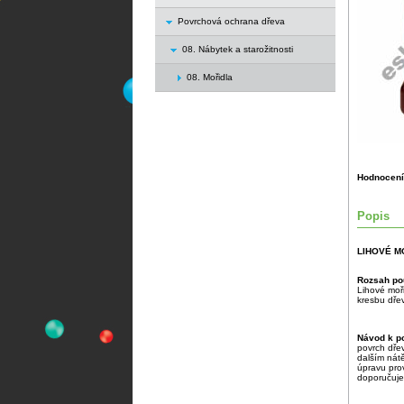
Povrchová ochrana dřeva
08. Nábytek a starožitnosti
08. Mořidla
Hodnocení
Popis
LIHOVÉ M
Rozsah pou
Lihové moři
kresbu dře
Návod k po
povrch dře
dalším nát
úpravu pro
doporučujem