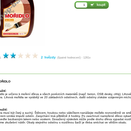
2 hvězdy
:
(špatné hodnocení) - 1261x
OŘIDLO
žití:
dlo je určeno k moření dřeva a všech porézních materiálů (např. beton, OSB desky, cihly). Lihové
va. Lihová mořidla se vyrábějí ve 20 základních odstínech, další odstíny získáte vzájemným mích
užití:
va musí být čistý a suchý. Štětcem, houbou nebo válečkem nanášejte mořidlo rovnoměrně ve sm
ěrem vzniká tmavší odstín. Zasychání trvá přibližně 4 hodiny. Po zaschnutí namořené dřevo vykar
veďte bezbarvým lakem nebo voskem. Dosažený výsledek může podle druhu dřeva vypadat rozdíl
e zkušební nátěr. Obaly stejného odstínu s rozdílnou šarží je třeba smíchat ve větším obalu.