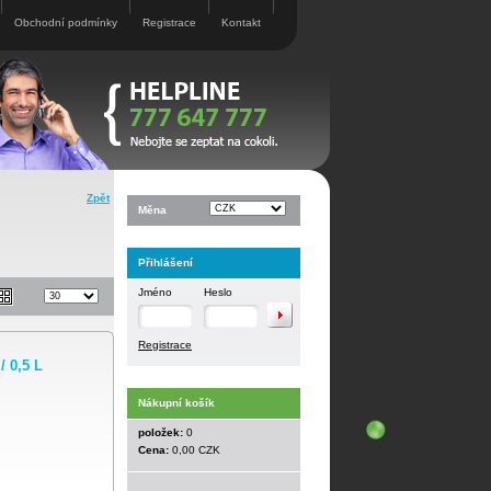
Obchodní podmínky
Registrace
Kontakt
Zpět
Měna
Přihlášení
Jméno
Heslo
Registrace
 0,5 L
Nákupní košík
položek:
0
Cena:
0,00 CZK