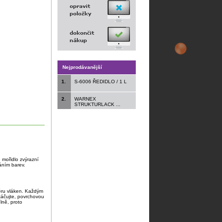
Nejprodávanější
1.
S-6006 ŘEDIDLO / 1 L
2.
WARNEX
STRUKTURLACK ...
 mořidlo zvýrazní
áním barev.
ěru vláken. Každým
táčujte, povrchovou
ně, proto