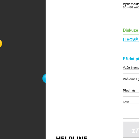
Vydatnost:
60 - 80 ml
Diskuze
LIHOVÉ 
Přidat p
Vaše jmén
Váš email 
Předmět
Text