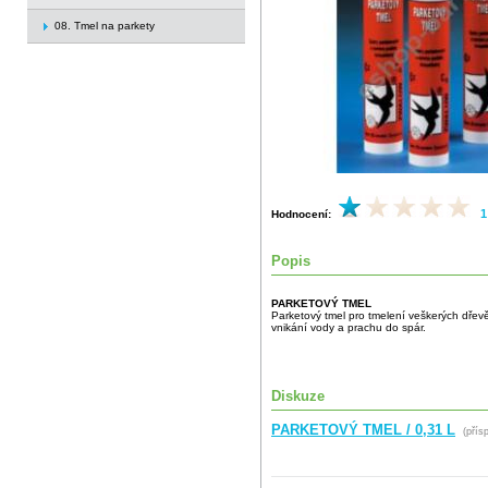
08. Tmel na parkety
1
Hodnocení:
Popis
PARKETOVÝ TMEL
Parketový tmel pro tmelení veškerých dřevěn
vnikání vody a prachu do spár.
Diskuze
PARKETOVÝ TMEL / 0,31 L
(přís