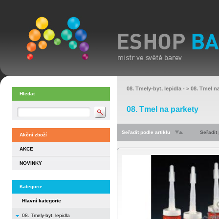
08. Tmely-byt, lepidla
- >
08. Tmel n
Hledat
08. Tmel na parkety
Seřadit podle artiklu
Seřadit
Akční zboží
AKCE
NOVINKY
Kategorie
Hlavní kategorie
08. Tmely-byt, lepidla