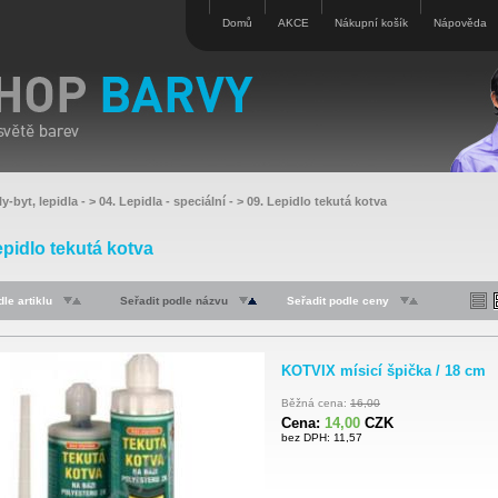
Domů
AKCE
Nákupní košík
Nápověda
y-byt, lepidla
- >
04. Lepidla - speciální
- >
09. Lepidlo tekutá kotva
epidlo tekutá kotva
le artiklu
Seřadit podle názvu
Seřadit podle ceny
KOTVIX mísicí špička / 18 cm
Běžná cena:
16,00
Cena:
14,00
CZK
bez DPH: 11,57