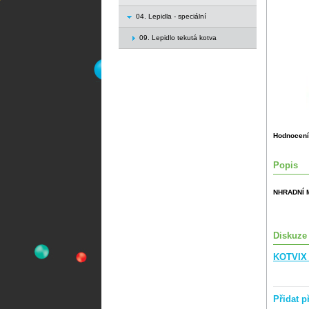
04. Lepidla - speciální
09. Lepidlo tekutá kotva
Hodnocení
Popis
NHRADNÍ 
Diskuze
KOTVIX 
Přidat p