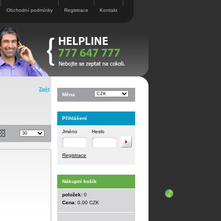
Obchodní podmínky
Registrace
Kontakt
Zpět
Měna
Přihlášení
Jméno
Heslo
Registrace
Nákupní košík
položek:
0
Cena:
0,00 CZK