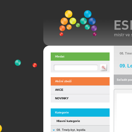
08. Tmel
Hledat
09. L
Seřadit pod
Akční zboží
AKCE
NOVINKY
Kategorie
Hlavní kategorie
08. Tmely-byt, lepidla