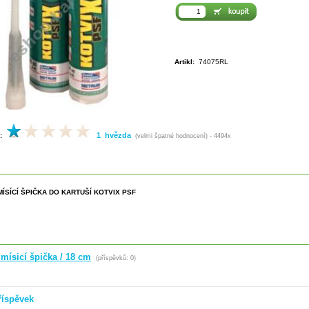
Artikl:
74075RL
1 hvězda
:
(velmi špatné hodnocení) - 4494x
MÍSÍCÍ ŠPIČKA DO KARTUŠÍ KOTVIX PSF
mísicí špička / 18 cm
(příspěvků: 0)
říspěvek