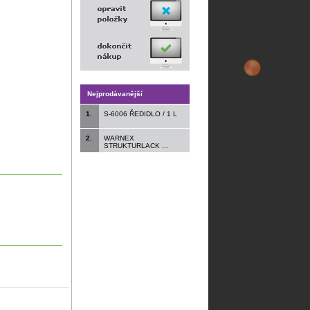
Nejprodávanější
1.
S-6006 ŘEDIDLO / 1 L
2.
WARNEX
STRUKTURLACK ...