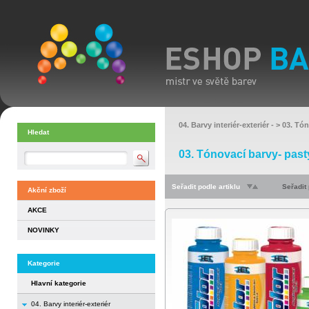
04. Barvy interiér-exteriér
- >
03. Tón
Hledat
03. Tónovací barvy- past
Seřadit podle artiklu
Seřadit
Akční zboží
AKCE
NOVINKY
Kategorie
Hlavní kategorie
04. Barvy interiér-exteriér