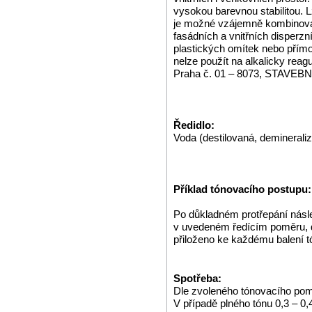
vysokou barevnou stabilitou. L
je možné vzájemně kombinova
fasádních a vnitřních disperzní
plastických omítek nebo přím
nelze použít na alkalicky rea
Praha č. 01 – 8073, STAVE
Ředidlo:
Voda (destilovaná, demineraliz
Příklad tónovacího postupu:
Po důkladném protřepání násl
v uvedeném ředícím poměru, dl
přiloženo ke každému balení t
Spotřeba:
Dle zvoleného tónovacího pom
V případě plného tónu 0,3 – 0