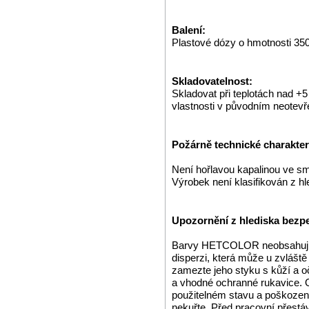
Balení:
Plastové dózy o hmotnosti 350
Skladovatelnost:
Skladovat při teplotách nad +
vlastnosti v původním neotev
Požárně technické charakteri
Není hořlavou kapalinou ve s
Výrobek není klasifikován z h
Upozornění z hlediska bezpe
Barvy HETCOLOR neobsahují o
disperzi, která může u zvláště 
zamezte jeho styku s kůží a 
a vhodné ochranné rukavice. 
použitelném stavu a poškozené 
nekuřte. Před pracovní přestá