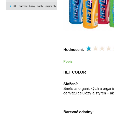
03. Tónovací barvy- pasty - pigmenty
Hodnocení:
Popis
HET COLOR
Složení:
Směs anorganických a organický
derivátu celulózy a styren – a
Barevné odstíny: