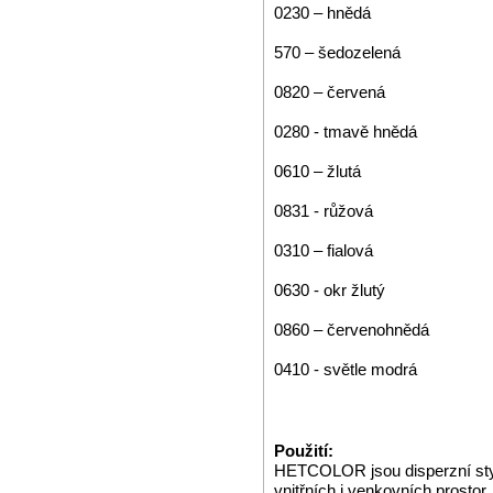
0230 – hnědá
570 – šedozelená
0820 – červená
0280 - tmavě hnědá
0610 – žlutá
0831 - růžová
0310 – fialová
0630 - okr žlutý
0860 – červenohnědá
0410 - světle modrá
Použití:
HETCOLOR jsou disperzní styr
vnitřních i venkovních prostor