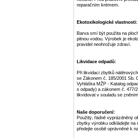
reparačním krémem.
Ekotoxikologické vlastnosti:
Barva smí být použita na ploch
pitnou vodou. Výrobek je ekol
pravidel neohrožuje zdraví.
Likvidace odpadů:
Při likvidaci zbytků nátěrovýc
se Zákonem č. 185/2001 Sb. O
Vyhláška MŽP - Katalog odpa
s odpady) a zákonem č. 477/2
likvidovat v souladu se zněn
Naše doporučení:
Použitý, řádně vyprázdněný o
zbytky výrobku odkládejte na
předejte osobě oprávněné k n