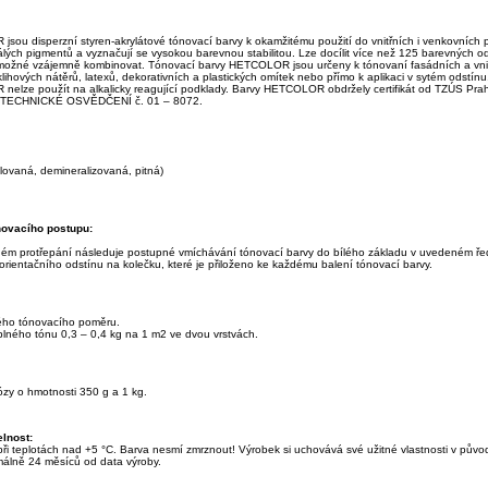
sou disperzní styren-akrylátové tónovací barvy k okamžitému použití do vnitřních i venkovních p
álých pigmentů a vyznačují se vysokou barevnou stabilitou. Lze docílit více než 125 barevných od
 možné vzájemně kombinovat. Tónovací barvy HETCOLOR jsou určeny k tónovaní fasádních a vnitř
klihových nátěrů, latexů, dekorativních a plastických omítek nebo přímo k aplikaci v sytém odstín
elze použít na alkalicky reagující podklady. Barvy HETCOLOR obdržely certifikát od TZÚS Prah
TECHNICKÉ OSVĚDČENÍ č. 01 – 8072.
lovaná, demineralizovaná, pitná)
novacího postupu:
ém protřepání následuje postupné vmíchávání tónovací barvy do bílého základu v uvedeném ře
rientačního odstínu na kolečku, které je přiloženo ke každému balení tónovací barvy.
ého tónovacího poměru.
plného tónu 0,3 – 0,4 kg na 1 m2 ve dvou vrstvách.
ózy o hmotnosti 350 g a 1 kg.
lnost:
při teplotách nad +5 °C. Barva nesmí zmrznout! Výrobek si uchovává své užitné vlastnosti v pů
málně 24 měsíců od data výroby.