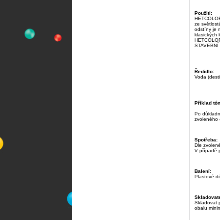
Použití:
HETCOLOR j
ze světlost
odstíny je
klasických 
HETCOLOR n
STAVEBNÍ 
Ředidlo:
Voda (desti
Příklad tó
Po důkladn
zvoleného o
Spotřeba:
Dle zvolen
V případě 
Balení:
Plastové d
Skladovate
Skladovat 
obalu mini