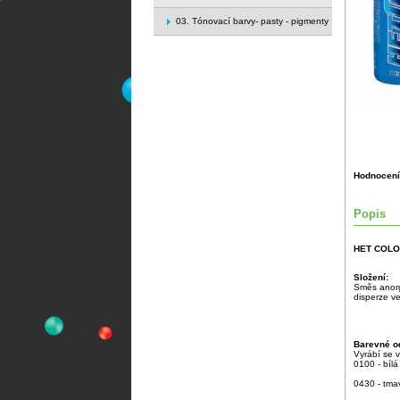
03. Tónovací barvy- pasty - pigmenty
Hodnocení
Popis
HET COL
Složení:
Směs anorga
disperze v
Barevné od
Vyrábí se 
0100 - bílá
0430 - tma