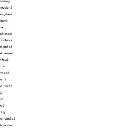
pískový
nozelená
aragdová
 tmavý
ná
ená khaki
ž cihlová
tle hnědá
vě zelená
anžová
ědá
ozelená
rvená
avě hnědá
tá
ová
ová
žlutý
rvenohnědá
tle modrá