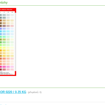
rázky
R 0220 / 0,35 KG
(příspěvků: 0)