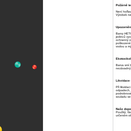
Požárně te
Není hořla
Výrobek ne
Upozornění
Barvy HETC
jedinců vyv
ochranný o
poškozené j
vodou a mý
Ekotoxikol
Barva smí b
nezávadný 
Likvidace
Při likvida
odpadech, 
podrobnost
souladu se
Naše dopo
Použitý, ř
určeném ob