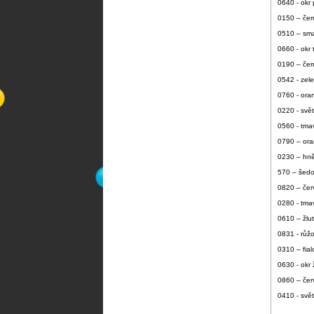
0640 - okr 
0150 – čer
0510 – sm
0660 - okr
0190 – čer
0542 - zel
0760 - oran
0220 - svě
0560 - tma
0790 – or
0230 – hn
570 – šed
0820 – če
0280 - tm
0610 – žlu
0831 - růž
0310 – fial
0630 - okr 
0860 – če
0410 - svě