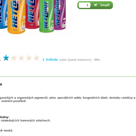
1 hvězda
:
(velmi špatné hodnocení) - 889x
OR
nických a organických pigmentů, plniv, speciálních aditiv, fungicidních látek, derivátu celulózy a
e vodném prostředí.
stíny:
v následujících barevných odstínech:
vě modrá