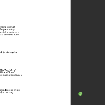
áště citlivých
žívejte vhodný
užitelném stavu a
áci si omyjte ruce
ek je ekologicky
 185/2001 Sb. O
láška MŽP – O
e možno likvidovat v
dkládejte na místě
nými odpady.