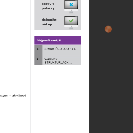
Nejprodávanější
1.
S-6006 ŘEDIDLO / 1 L
2.
WARNEX
STRUKTURLACK ...
 styren – akrylátové