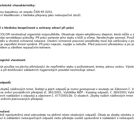
chnické charakteristiky:
vou kapalinou ve smyslu ČSN 65 0201.
ní klasifikován z hlediska přepravy jako nebezpečné zboží.
 z hlediska bezpečnosti a ochrany zdraví při práci
OLOR neobsahují organická rozpouštědla. Obsahuje styren-akrylátovou disperzi, která může u zvl
olat senzibilizaci pokožky. Při práci zamezte jeho styku s kůží a očima. Nevdechujte aerosol. Pou
děv a vhodné ochranné rukavice. Osobní ochranné pracovní prostředky musí být udržovány v po
e zapotřebí ihned vyměnit. Při práci nejezte, nepijte a nekuřte. Před pracovní přestávkou a po pr
dlem a ošetřete reparačním krémem.
ogické vlastnosti:
ýt použita na plochy přicházející do nepřímého styku s poživatinami, krmivy, pitnou vodou. Výrob
a při dodržování základních hygienických pravidel neohrožuje zdraví.
 odpadů:
ci zbytků nátěrových hmot, ředidel a jejich odpadů je nutno postupovat v souladu se Zákonem č.
ve znění prováděcích předpisů (č. 381/2001, Vyhláška MŽP - Katalog odpadů, č. 383/2001 Vyh
ech nakládání s odpady) a zákonem č. 477/2001Sb. O obalech. Zbytky našich nátěrových hmot j
 zněním jmenovaných předpisů.
ručení:
ádně vyprázdněný obal odevzdejte na sběrné místo obalových odpadů. Obaly se zbytky výrobku o
cí k odkládání nebezpečných odpadů nebo předejte osobě oprávněné k nakládání s nebezpeč