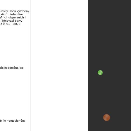
rostor. Jsou vyrobeny
stínů. Jednotlivé
ních disperzních i
u. Tónovací barvy
a č. 01 – 8073,
dícím poměru, dle
vodním neotevřeném