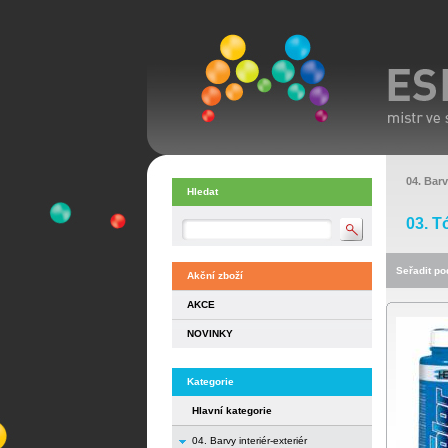
04. Barv
Hledat
03. T
Seřadit pod
Akční zboží
AKCE
NOVINKY
Kategorie
Hlavní kategorie
04. Barvy interiér-exteriér