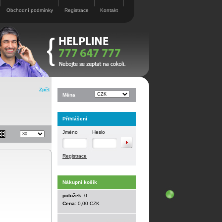
Obchodní podmínky
Registrace
Kontakt
Zpět
Měna
Přihlášení
Jméno
Heslo
Registrace
Nákupní košík
položek:
0
Cena:
0,00 CZK