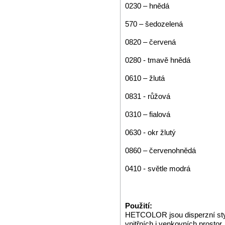
0230 – hnědá
570 – šedozelená
0820 – červená
0280 - tmavě hnědá
0610 – žlutá
0831 - růžová
0310 – fialová
0630 - okr žlutý
0860 – červenohnědá
0410 - světle modrá
Použití:
HETCOLOR jsou disperzní styr
vnitřních i venkovních prostor