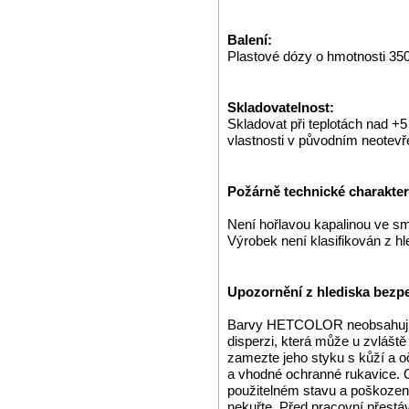
Balení:
Plastové dózy o hmotnosti 350
Skladovatelnost:
Skladovat při teplotách nad +
vlastnosti v původním neotev
Požárně technické charakteri
Není hořlavou kapalinou ve s
Výrobek není klasifikován z h
Upozornění z hlediska bezpe
Barvy HETCOLOR neobsahují o
disperzi, která může u zvláště 
zamezte jeho styku s kůží a 
a vhodné ochranné rukavice. 
použitelném stavu a poškozené 
nekuřte. Před pracovní přestá