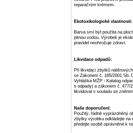
reparačním krémem.
Ekotoxikologické vlastnosti:
Barva smí být použita na ploch
pitnou vodou. Výrobek je ekol
pravidel neohrožuje zdraví.
Likvidace odpadů:
Při likvidaci zbytků nátěrovýc
se Zákonem č. 185/2001 Sb. O
Vyhláška MŽP - Katalog odpa
s odpady) a zákonem č. 477/2
likvidovat v souladu se zněn
Naše doporučení:
Použitý, řádně vyprázdněný o
zbytky výrobku odkládejte na
předejte osobě oprávněné k n