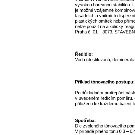
vysokou barevnou stabilitou. L
je možné vzájemně kombinova
fasádních a vnitřních disperzní
plastických omítek nebo přím
nelze použít na alkalicky rea
Praha č. 01 – 8073, STAVE
Ředidlo:
Voda (destilovaná, demineraliz
Příklad tónovacího postupu:
Po důkladném protřepání násl
v uvedeném ředícím poměru, dl
přiloženo ke každému balení t
Spotřeba:
Dle zvoleného tónovacího pom
V případě plného tónu 0,3 – 0