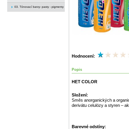
03. Tónovací barvy- pasty - pigmenty
Hodnocení:
Popis
HET COLOR
Složení:
Směs anorganických a organický
derivátu celulózy a styren – a
Barevné odstíny: