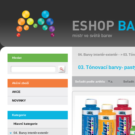
04. Barvy interiér-exteriér
- >
03. Tón
Hledat
03. Tónovací barvy- past
Seřadit podle artiklu
Seřadit
Akční zboží
AKCE
NOVINKY
Kategorie
Hlavní kategorie
04. Barvy interiér-exteriér