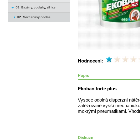
09. Bazény, podlahy, silnice
02. Mechanicky odolné
Hodnocení:
Popis
Ekoban forte plus
Vysoce odolná disperzní nátěro
zatěžované vyšší mechanickou 
mokrými pneumatikami. Vhodný 
Diskuze