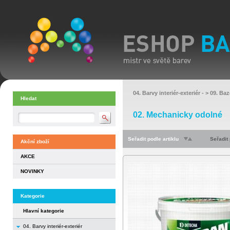
04. Barvy interiér-exteriér
- >
09. Baz
Hledat
02. Mechanicky odolné
Seřadit podle artiklu
Seřadit
Akční zboží
AKCE
NOVINKY
Kategorie
Hlavní kategorie
04. Barvy interiér-exteriér