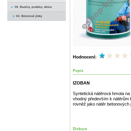
09. Bazény, podlahy, silnice
04. Betonové jímky
Hodnocení:
Popis
IZOBAN
Syntetická nátěrová hmota na b
vhodný především k nátěrům b
rovněž jako nátěr betonových p
Diskuze