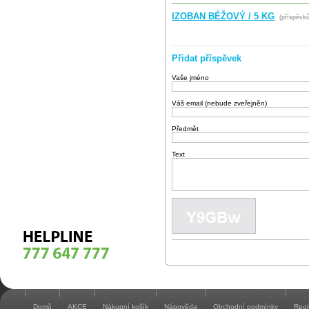
IZOBAN BÉŽOVÝ / 5 KG
(příspěvků
Přidat příspěvek
Vaše jméno
Váš email (nebude zveřejněn)
Předmět
Text
Domů
AKCE
Nákupní košík
Nápověda
Obchodní podmínky
Regi