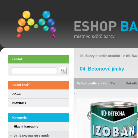
04. Barvy interiér-exteriér
- >
09. Baz
Hledat
04. Betonové jímky
Seřadit podle artiklu
Seřadit
Akční zboží
AKCE
NOVINKY
Kategorie
Hlavní kategorie
04. Barvy interiér-exteriér