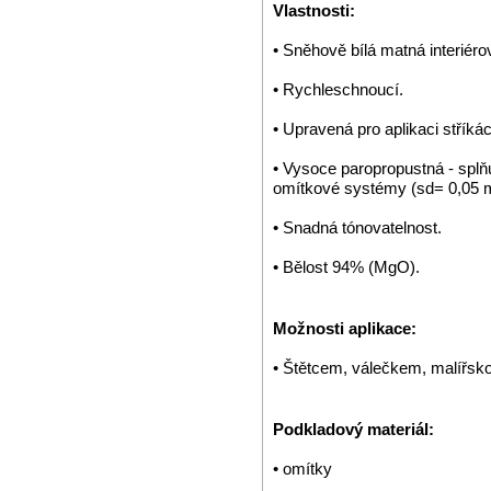
Vlastnosti:
• Sněhově bílá matná interiéro
• Rychleschnoucí.
• Upravená pro aplikaci stříkác
• Vysoce paropropustná - spl
omítkové systémy (sd= 0,05 
• Snadná tónovatelnost.
• Bělost 94% (MgO).
Možnosti aplikace:
• Štětcem, válečkem, malířskou
Podkladový materiál:
• omítky