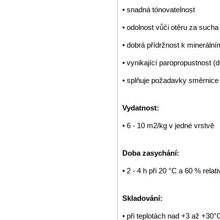
• snadná tónovatelnost
• odolnost vůči otěru za sucha
• dobrá přídržnost k mineráln
• vynikající paropropustnost
• splňuje požadavky směrnice
Vydatnost:
• 6 - 10 m2/kg v jedné vrstvě
Doba zasychání:
• 2 - 4 h při 20 °C a 60 % relat
Skladování:
• při teplotách nad +3 až +30