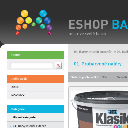
04. Barvy interiér-exteriér
- >
04. Mal
Hledat
01. Probarvené nátěry
Seřadit podle artiklu
Seřadit
Akční zboží
AKCE
NOVINKY
Kategorie
Hlavní kategorie
04. Barvy interiér-exteriér