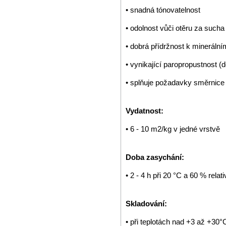
• snadná tónovatelnost
• odolnost vůči otěru za sucha
• dobrá přídržnost k mineráln
• vynikající paropropustnost
• splňuje požadavky směrnice
Vydatnost:
• 6 - 10 m2/kg v jedné vrstvě
Doba zasychání:
• 2 - 4 h při 20 °C a 60 % relat
Skladování:
• při teplotách nad +3 až +30