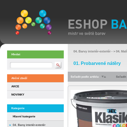
04. Barvy interiér-exteriér
- >
04. Mal
Hledat
01. Probarvené nátěry
Seřadit podle artiklu
Seřadit
Akční zboží
AKCE
NOVINKY
Kategorie
Hlavní kategorie
04. Barvy interiér-exteriér