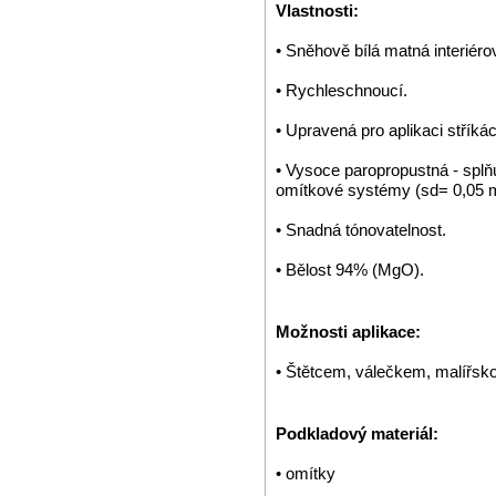
Vlastnosti:
• Sněhově bílá matná interiéro
• Rychleschnoucí.
• Upravená pro aplikaci stříkác
• Vysoce paropropustná - spl
omítkové systémy (sd= 0,05 
• Snadná tónovatelnost.
• Bělost 94% (MgO).
Možnosti aplikace:
• Štětcem, válečkem, malířskou
Podkladový materiál:
• omítky