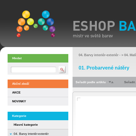
04. Barvy interiér-exteriér
- >
04. Mal
Hledat
01. Probarvené nátěry
Seřadit podle artiklu
Seřadit
Akční zboží
AKCE
NOVINKY
Kategorie
Hlavní kategorie
04. Barvy interiér-exteriér