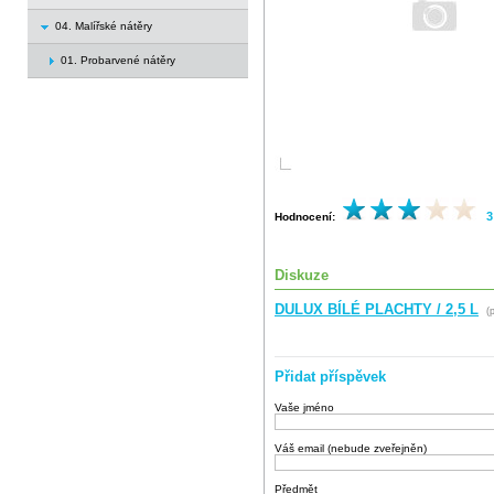
04. Malířské nátěry
01. Probarvené nátěry
3
Hodnocení:
Diskuze
DULUX BÍLÉ PLACHTY / 2,5 L
(p
Přidat příspěvek
Vaše jméno
Váš email (nebude zveřejněn)
Předmět