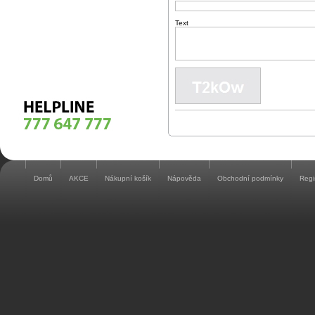
Text
Domů
AKCE
Nákupní košík
Nápověda
Obchodní podmínky
Regi