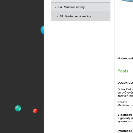
04. Malířské nátěry
01. Probarvené nátěry
Hodnocení
Popis
DULUX COW
Dulux Colou
se světovým
zároveň mo
Použití
Malířská om
Vlastnosti
Pigmenty ne
vysoké odol
Informace 