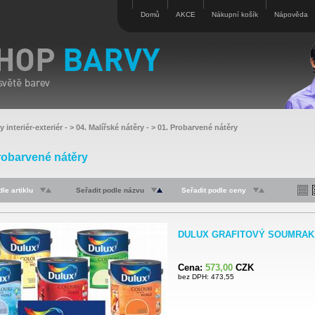
Domů
AKCE
Nákupní košík
Nápověda
y interiér-exteriér
- >
04. Malířské nátěry
- >
01. Probarvené nátěry
robarvené nátěry
le artiklu
Seřadit podle názvu
Seřadit podle ceny
DULUX GRAFITOVÝ SOUMRAK /
Cena:
573,00
CZK
bez DPH: 473,55