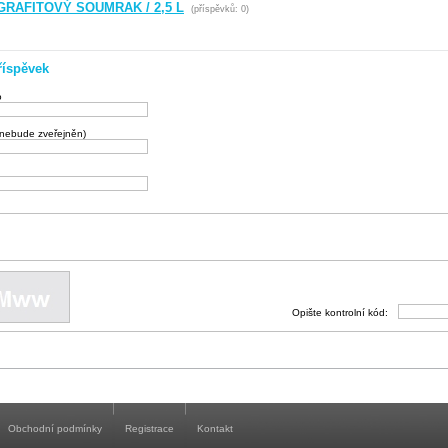
GRAFITOVÝ SOUMRAK / 2,5 L
(příspěvků: 0)
říspěvek
o
(nebude zveřejněn)
Opište kontrolní kód:
Obchodní podmínky
Registrace
Kontakt