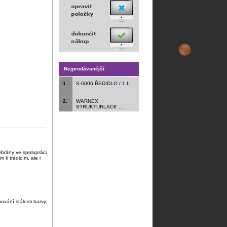
Nejprodávanější
1.
S-6006 ŘEDIDLO / 1 L
2.
WARNEX
STRUKTURLACK ...
vybrány ve spolupráci
k tradicím, ale i
ování stálosti barvy,