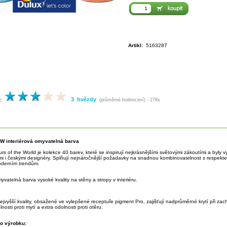
Artikl:
5163287
3 hvězdy
:
(průměrné hodnocení) - 278x
 interiérová omyvatelná barva
rs of the World je kolekce 40 barev, které se inspirují nejkrásnějšími světovými zákoutími a byly 
i i českými designéry. Splňují nejnáročnější požadavky na snadnou kombinovatelnost s respektem 
derním trendům.
yvatelná barva vysoké kvality na stěny a stropy v interiéru.
jvyšší kvality, obsažené ve vylepšené receptuře pigment Pro, zajišťují nadprůměrné krytí při zach
nosti proti mytí a extra odolnosti proti otěru.
o výrobku: