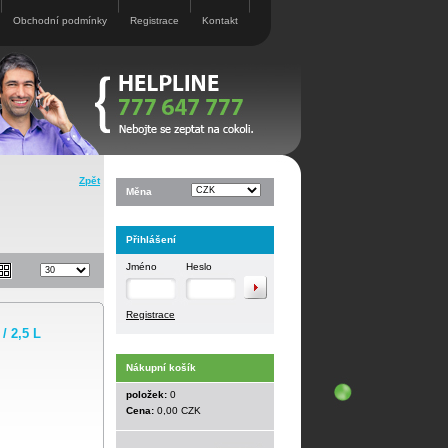
Obchodní podmínky
Registrace
Kontakt
Zpět
Měna
Přihlášení
Jméno
Heslo
Registrace
 2,5 L
Nákupní košík
položek:
0
Cena:
0,00 CZK