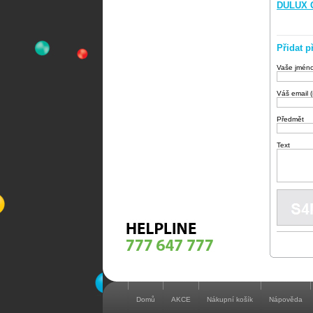
DULUX 
Přidat p
Vaše jmén
Váš email 
Předmět
Text
Domů
AKCE
Nákupní košík
Nápověda