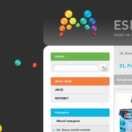
04. Barv
Hledat
01. P
Seřadit pod
Akční zboží
AKCE
NOVINKY
Kategorie
Hlavní kategorie
04. Barvy interiér-exteriér