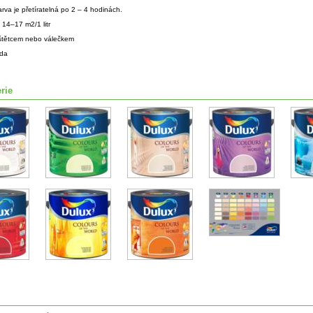
arva je přetíratelná po 2 – 4 hodinách.
:
14–17 m2/1 litr
štětcem nebo válečkem
da
rie