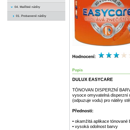
04. Malířské nátěry
01. Probarvené nátěry
Hodnocení:
Popis
DULUX EASYCARE
TÓNOVAN DISPERZNÍ BARVA - 
vysoce omyvatelná disperzní 
(odpuzuje vodu) pro nátěry stěn
Přednosti:
• okamžitá aplikace tónované 
• vysoká odolnost barvy