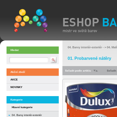
04. Barvy interiér-exteriér
- >
04. Mal
Hledat
01. Probarvené nátěry
Seřadit podle artiklu
Seřadit
Akční zboží
AKCE
NOVINKY
Kategorie
Hlavní kategorie
04. Barvy interiér-exteriér