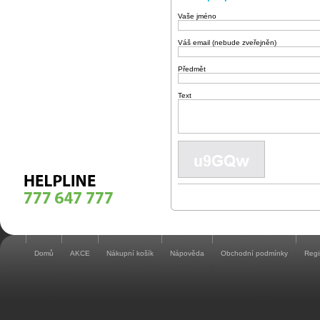
Vaše jméno
Váš email (nebude zveřejněn)
Předmět
Text
Domů
AKCE
Nákupní košík
Nápověda
Obchodní podmínky
Regi