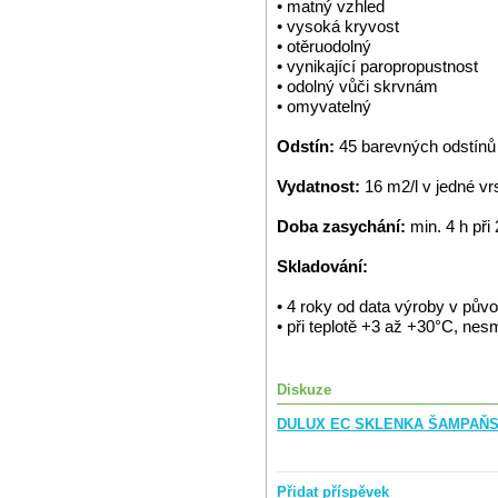
• matný vzhled
• vysoká kryvost
• otěruodolný
• vynikající paropropustnost
• odolný vůči skrvnám
• omyvatelný
Odstín:
45 barevných odstínů
Vydatnost:
16 m2/l v jedné vr
Doba zasychání:
min. 4 h při
Skladování:
• 4 roky od data výroby v pů
• při teplotě +3 až +30°C, ne
Diskuze
DULUX EC SKLENKA ŠAMPAŇSKÉ
Přidat příspěvek