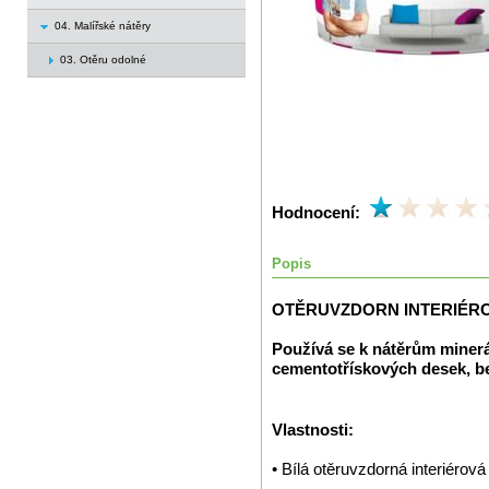
04. Malířské nátěry
03. Otěru odolné
Hodnocení:
Popis
OTĚRUVZDORN INTERIÉR
Používá se k nátěrům minerá
cementotřískových desek, b
Vlastnosti:
• Bílá otěruvzdorná interiérová