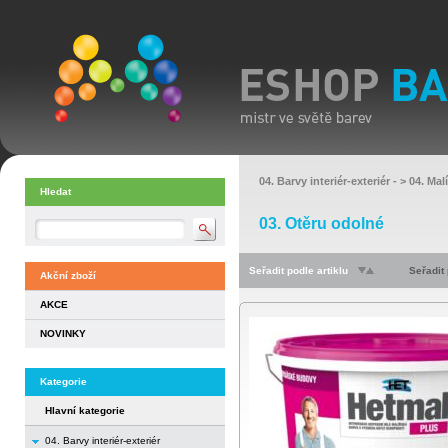
04. Barvy interiér-exteriér
- >
04. Mal
Hledat
03. Otěru odolné
Seřadit podle artiklu
Seřadit
Akční zboží
AKCE
NOVINKY
Kategorie
Hlavní kategorie
04. Barvy interiér-exteriér