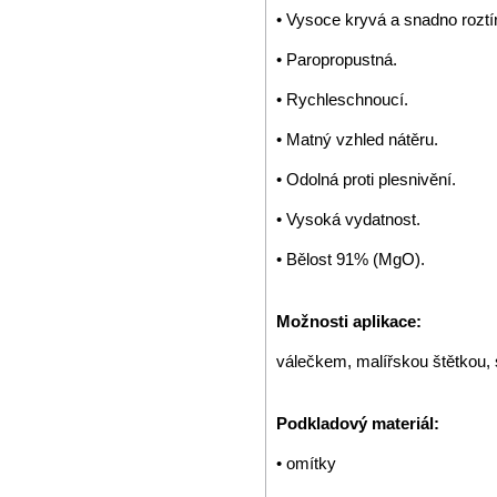
• Vysoce kryvá a snadno roztír
• Paropropustná.
• Rychleschnoucí.
• Matný vzhled nátěru.
• Odolná proti plesnivění.
• Vysoká vydatnost.
• Bělost 91% (MgO).
Možnosti aplikace:
válečkem, malířskou štětkou, s
Podkladový materiál:
• omítky