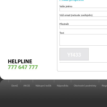
Vaše jméno
Váš email (nebude zveřejněn)
Předmět
Text
Domů
AKCE
Nákupní košík
Nápověda
Obchodní podmínky
Regi