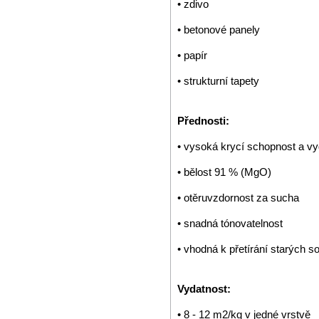
• zdivo
• betonové panely
• papír
• strukturní tapety
Přednosti:
• vysoká krycí schopnost a vy
• bělost 91 % (MgO)
• otěruvzdornost za sucha
• snadná tónovatelnost
• vhodná k přetírání starých 
Vydatnost:
• 8 - 12 m2/kg v jedné vrstvě