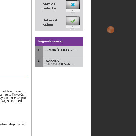
Nejprodávanější
1.
S-6006 ŘEDIDLO / 1 L
2.
WARNEX
STRUKTURLACK ...
 rychleschnoucí,
 cementotřískových
y. Slouží také jako
– 894, STAVEBNÍ
ylátové disperze ve