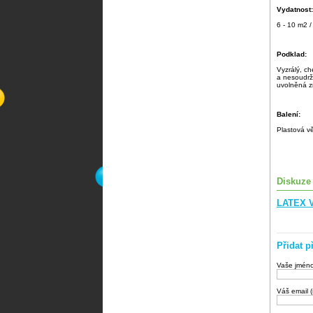
Vydatnost:
6 - 10 m2 
Podklad:
Vyzrálý, c
a nesoudrž
uvolněná z
Balení:
Plastová vě
Diskuze
LATEX V
Přidat p
Vaše jmén
Váš email 