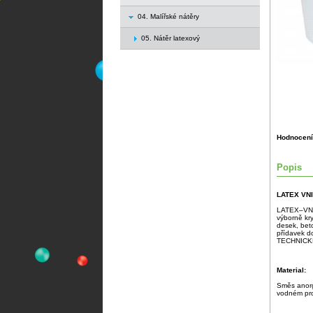
04. Malířské nátěry
05. Nátěr latexový
Hodnocení
Popis
LATEX VNI
LATEX–VNIT
výborně kry
desek, bet
přídavek d
TECHNICKÉ
Material:
Směs anorga
vodném pro