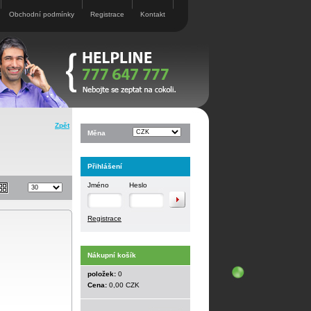
Obchodní podmínky
Registrace
Kontakt
Zpět
Měna
Přihlášení
Jméno
Heslo
Registrace
Nákupní košík
položek:
0
Cena:
0,00 CZK