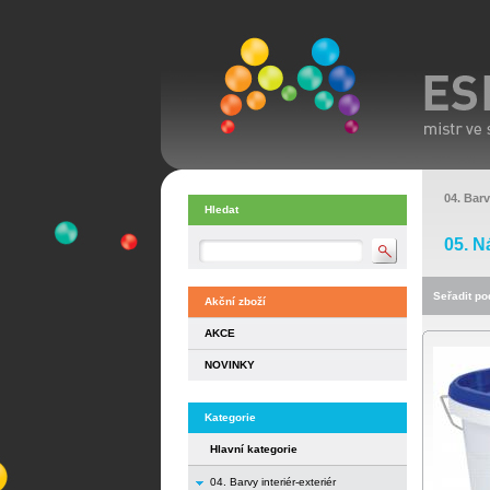
04. Barv
Hledat
05. N
Seřadit pod
Akční zboží
AKCE
NOVINKY
Kategorie
Hlavní kategorie
04. Barvy interiér-exteriér