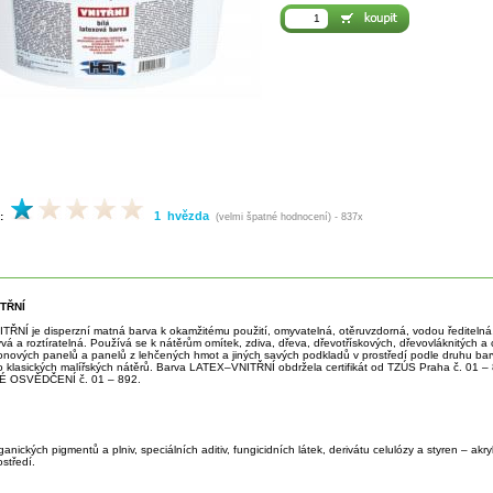
1 hvězda
:
(velmi špatné hodnocení) - 837x
TŘNÍ
ŘNÍ je disperzní matná barva k okamžitému použití, omyvatelná, otěruvzdorná, vodou ředitelná,
vá a roztíratelná. Používá se k nátěrům omítek, zdiva, dřeva, dřevotřískových, dřevovláknitých a
onových panelů a panelů z lehčených hmot a jiných savých podkladů v prostředí podle druhu barv
o klasických malířských nátěrů. Barva LATEX–VNITŘNÍ obdržela certifikát od TZÚS Praha č. 01 
 OSVĚDČENÍ č. 01 – 892.
nických pigmentů a plniv, speciálních aditiv, fungicidních látek, derivátu celulózy a styren – akr
středí.