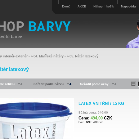
Domů
AKCE
Nákupní košík
Nápověda
y interiér-exteriér
- >
04. Malířské nátěry
- >
05. Nátěr latexový
átěr latexový
le artiklu
Seřadit podle názvu
Seřadit podle ceny
LATEX VNITŘNÍ / 15 KG
Běžná cena:
549,00
Cena:
494,00
CZK
bez DPH: 408,26