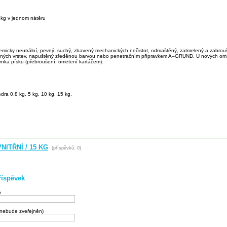
/ kg v jednom nátěru
hemicky neutrální, pevný, suchý, zbavený mechanických nečistot, odmaštěný, zatmelený a zabro
ných vrstev, napuštěný zředěnou barvou nebo penetračním přípravkem A–GRUND. U nových omí
rnka písku (přebroušení, ometení kartáčem).
dra 0,8 kg, 5 kg, 10 kg, 15 kg.
NITŘNÍ / 15 KG
(příspěvků: 0)
říspěvek
o
(nebude zveřejněn)