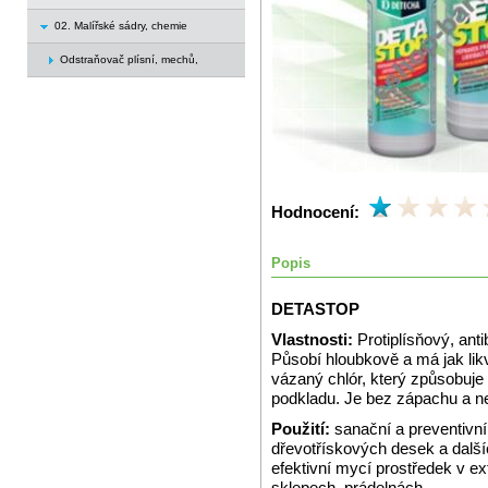
02. Malířské sádry, chemie
Odstraňovač plísní, mechů,
Hodnocení:
Popis
DETASTOP
Vlastnosti:
Protiplísňový, anti
Působí hloubkově a má jak likv
vázaný chlór, který způsobuje
podkladu. Je bez zápachu a ne
Použití:
sanační a preventivn
dřevotřískových desek a dalšíc
efektivní mycí prostředek v e
sklepech, prádelnách.