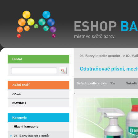
04. Barvy interiér-exteriér
- >
02. Mal
Hledat
Odstraňovač plísní, mec
Seřadit podle artiklu
Seřadit
Akční zboží
AKCE
NOVINKY
Kategorie
Hlavní kategorie
04. Barvy interiér-exteriér