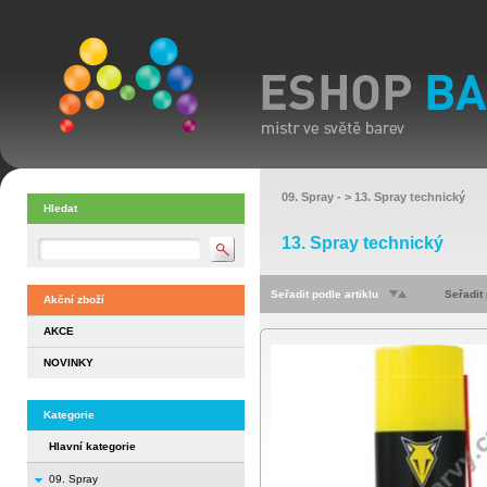
09. Spray
- >
13. Spray technický
Hledat
13. Spray technický
Seřadit podle artiklu
Seřadit
Akční zboží
AKCE
NOVINKY
Kategorie
Hlavní kategorie
09. Spray