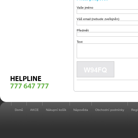
Vaše jméno
Váš email (nebude zveřejněn)
Předmět
Text
Domů
AKCE
Nákupní košík
Nápověda
Obchodní podmínky
Regi