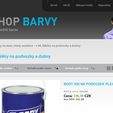
Domů
AKCE
Nákupní košík
Nápověda
y na auta, tmely auta/kov
- >
04. Nátěry na podvozky a dutiny
átěry na podvozky a dutiny
le artiklu
Seřadit podle názvu
Seřadit podle ceny
BODY 930 NA PODVOZEK PLEC
Běžná cena:
218,00
Cena:
196,00
CZK
bez DPH: 161,98