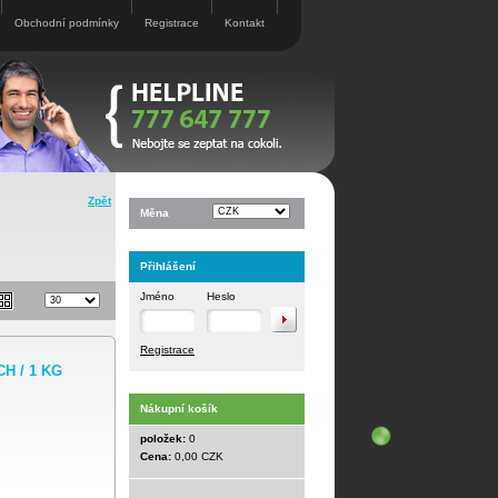
Obchodní podmínky
Registrace
Kontakt
Zpět
Měna
Přihlášení
Jméno
Heslo
Registrace
H / 1 KG
Nákupní košík
položek:
0
Cena:
0,00 CZK