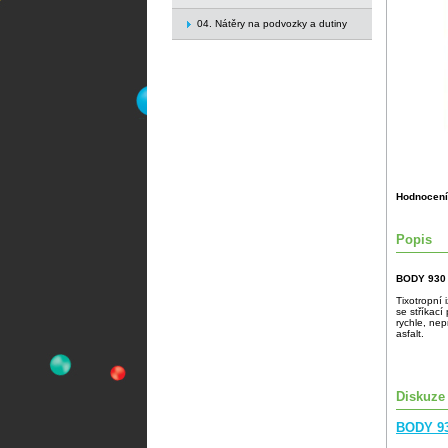
04. Nátěry na podvozky a dutiny
Hodnocení
Popis
BODY 930
Tixotropní
se stříkací
rychle, ne
asfalt.
Diskuze
BODY 9