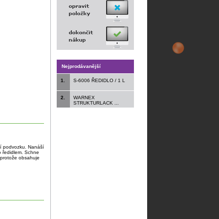
Nejprodávanější
1.
S-6006 ŘEDIDLO / 1 L
2.
WARNEX
STRUKTURLACK ...
ní podvozku. Nanáší
o ředidlem. Schne
, protože obsahuje