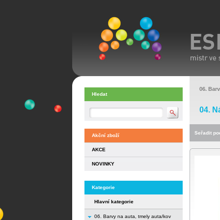
06. Barv
Hledat
04. N
Seřadit pod
Akční zboží
AKCE
NOVINKY
Kategorie
Hlavní kategorie
06. Barvy na auta, tmely auta/kov