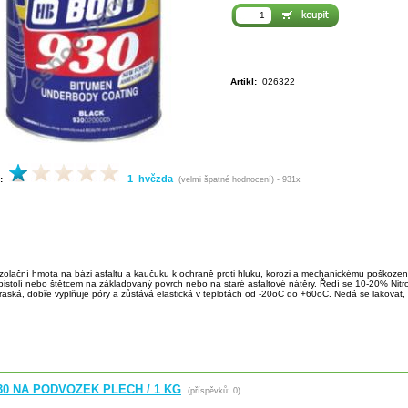
Artikl:
026322
1 hvězda
:
(velmi špatné hodnocení) - 931x
 izolační hmota na bázi asfaltu a kaučuku k ochraně proti hluku, korozi a mechanickému poškoze
 pistolí nebo štětcem na základovaný povrch nebo na staré asfaltové nátěry. Ředí se 10-20% Nitr
praská, dobře vyplňuje póry a zůstává elastická v teplotách od -20oC do +60oC. Nedá se lakovat
30 NA PODVOZEK PLECH / 1 KG
(příspěvků: 0)