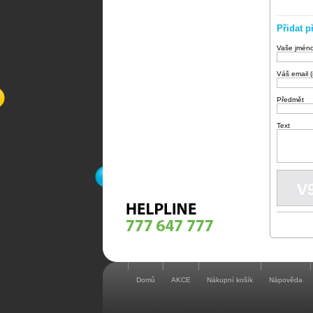
Přidat p
Vaše jmén
Váš email 
Předmět
Text
Domů
AKCE
Nákupní košík
Nápověda