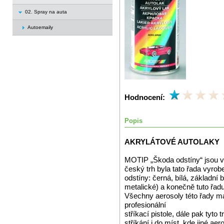
02. Spray na auta
Autoemaily
Hodnocení:
Popis
AKRYLÁTOVÉ AUTOLAKY
MOTIP „Škoda odstíny“ jsou vy
český trh byla tato řada vyrob
odstíny: černá, bílá, základní 
metalické) a konečně tuto řad
Všechny aerosoly této řady mají
profesionální
stříkací pistole, dále pak tyto
stříkání i do míst, kde jiné aer