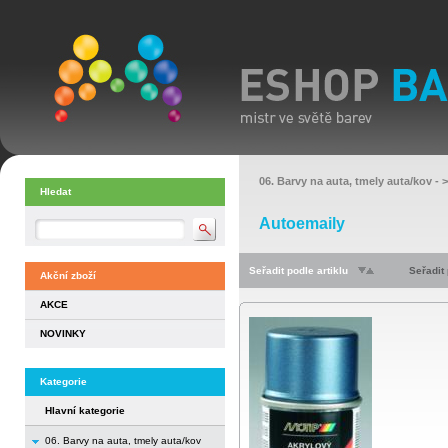
06. Barvy na auta, tmely auta/kov
- 
Hledat
Autoemaily
Seřadit podle artiklu
Seřadit
Akční zboží
AKCE
NOVINKY
Kategorie
Hlavní kategorie
06. Barvy na auta, tmely auta/kov