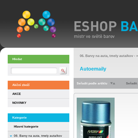
06. Barvy na auta, tmely auta/kov
- 
Hledat
Autoemaily
Seřadit podle artiklu
Seřadit
Akční zboží
AKCE
NOVINKY
Kategorie
Hlavní kategorie
06. Barvy na auta, tmely auta/kov