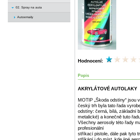
02. Spray na auta
Autoemaily
Hodnocení:
Popis
AKRYLÁTOVÉ AUTOLAKY
MOTIP „Škoda odstíny“ jsou vy
český trh byla tato řada vyrob
odstíny: černá, bílá, základní 
metalické) a konečně tuto řad
Všechny aerosoly této řady mají
profesionální
stříkací pistole, dále pak tyto
stříkání i do míst, kde jiné aer