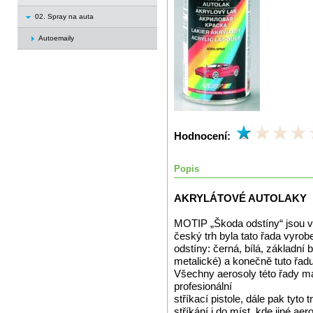
02. Spray na auta
Autoemaily
Hodnocení:
Popis
AKRYLÁTOVÉ AUTOLAKY
MOTIP „Škoda odstíny“ jsou vy
český trh byla tato řada vyrob
odstíny: černá, bílá, základní 
metalické) a konečně tuto řad
Všechny aerosoly této řady mají
profesionální
stříkací pistole, dále pak tyto
stříkání i do míst, kde jiné aer