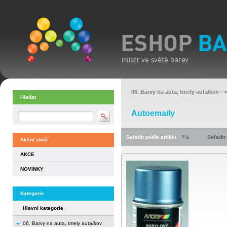
06. Barvy na auta, tmely auta/kov
- 
Hledat
Autoemaily
Seřadit podle artiklu
Seřadit
Akční zboží
AKCE
NOVINKY
Kategorie
Hlavní kategorie
06. Barvy na auta, tmely auta/kov