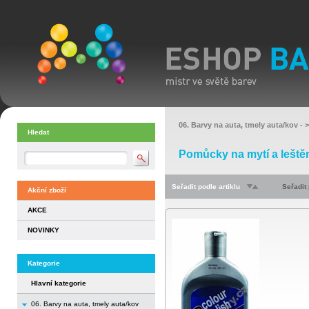
06. Barvy na auta, tmely auta/kov
- 
Hledat
Pomůcky na mytí a leště
Seřadit podle artiklu
Seřadit
Akční zboží
AKCE
NOVINKY
Kategorie
Hlavní kategorie
06. Barvy na auta, tmely auta/kov