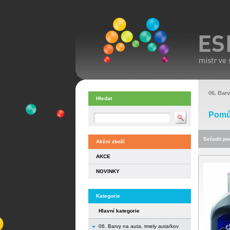
06. Barv
Hledat
Pomůc
Seřadit pod
Akční zboží
AKCE
NOVINKY
Kategorie
Hlavní kategorie
06. Barvy na auta, tmely auta/kov