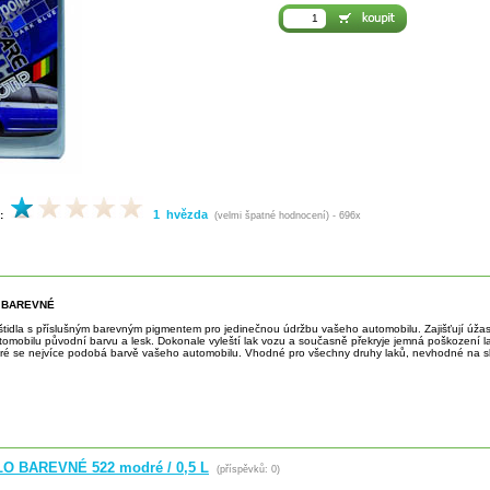
1 hvězda
:
(velmi špatné hodnocení) - 696x
 BAREVNÉ
štidla s příslušným barevným pigmentem pro jedinečnou údržbu vašeho automobilu. Zajišťují úžas
omobilu původní barvu a lesk. Dokonale vyleští lak vozu a současně překryje jemná poškození la
teré se nejvíce podobá barvě vašeho automobilu. Vhodné pro všechny druhy laků, nevhodné na sklo
O BAREVNÉ 522 modré / 0,5 L
(příspěvků: 0)