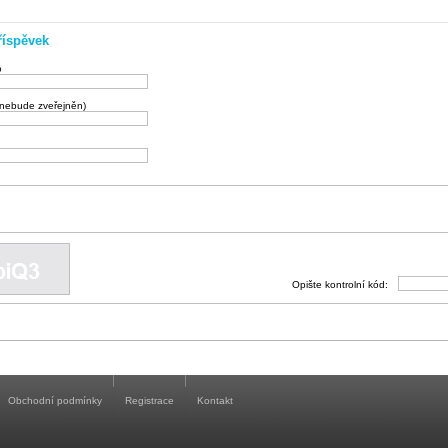
říspěvek
o
(nebude zveřejněn)
Opište kontrolní kód:
Obchodní podmínky
Registrace
Kontakt