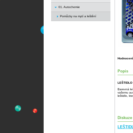
01. Autochemie
Pomůcky na mytí a leštění
Hodnocení
Popis
LEŠTIDLO
Barevná le
vašemu aut
leštidlo, k
Diskuze
LEŠTIDL