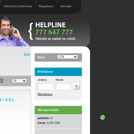
Obchodní podmínky
Registrace
Kontakt
Zpět
Měna
Přihlášení
Jméno
Heslo
Registrace
/ 0,5 L
Nákupní košík
položek:
0
Cena:
0,00 CZK