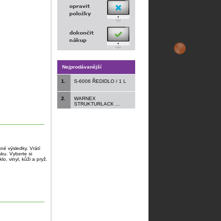
Nejprodávanější
1.
S-6006 ŘEDIDLO / 1 L
2.
WARNEX
STRUKTURLACK ...
né výsledky. Vrátí
ku. Vyberte si
, vinyl, kůži a pryž.