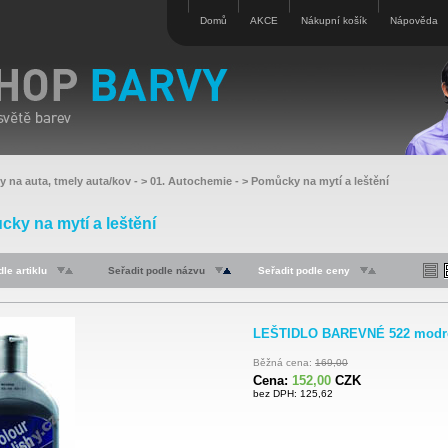
Domů
AKCE
Nákupní košík
Nápověda
y na auta, tmely auta/kov
- >
01. Autochemie
- >
Pomůcky na mytí a leštění
ky na mytí a leštění
le artiklu
Seřadit podle názvu
Seřadit podle ceny
LEŠTIDLO BAREVNÉ 522 modré 
Běžná cena:
169,00
Cena:
152,00
CZK
bez DPH: 125,62