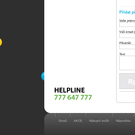
Přidat p
Vaše jmén
Váš email 
Předmět
Text
Domů
AKCE
Nákupní košík
Nápověda