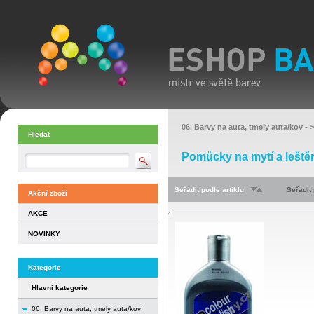
06. Barvy na auta, tmely auta/kov
- 
Hledat
Pomůcky na mytí a leště
Seřadit podle artiklu
Seřadit
Akční zboží
AKCE
NOVINKY
Kategorie
Hlavní kategorie
06. Barvy na auta, tmely auta/kov