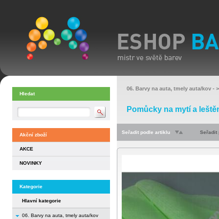
06. Barvy na auta, tmely auta/kov
- 
Hledat
Pomůcky na mytí a leště
Seřadit podle artiklu
Seřadit
Akční zboží
AKCE
NOVINKY
Kategorie
Hlavní kategorie
06. Barvy na auta, tmely auta/kov