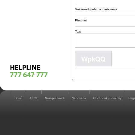
Váš email (nebude zveřejněn)
Předmět
Text
Domů
AKCE
Nákupní košík
Nápověda
Obchodní podmínky
Regi