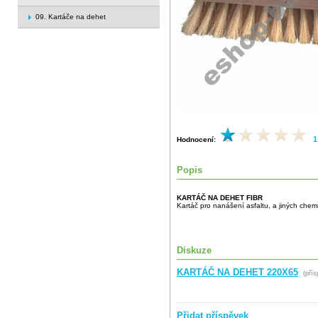
09. Kartáče na dehet
1
Hodnocení:
Popis
KARTÁČ NA DEHET FIBR
Kartáč pro nanášení asfaltu, a jiných chem
Diskuze
KARTÁČ NA DEHET 220X65
(přís
Přidat příspěvek