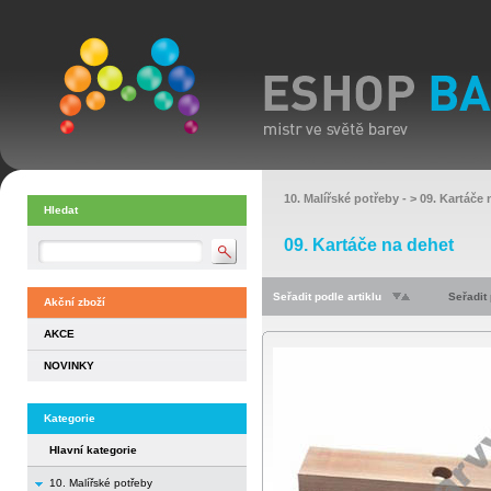
10. Malířské potřeby
- >
09. Kartáče 
Hledat
09. Kartáče na dehet
Seřadit podle artiklu
Seřadit
Akční zboží
AKCE
NOVINKY
Kategorie
Hlavní kategorie
10. Malířské potřeby