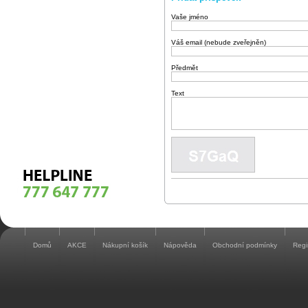
Vaše jméno
Váš email (nebude zveřejněn)
Předmět
Text
Domů
AKCE
Nákupní košík
Nápověda
Obchodní podmínky
Regi