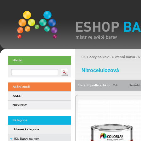
03. Barvy na kov
- >
Vrchní barva
- >
Hledat
Nitrocelulozová
Seřadit podle artiklu
Seřadit
Akční zboží
AKCE
NOVINKY
Kategorie
Hlavní kategorie
03. Barvy na kov