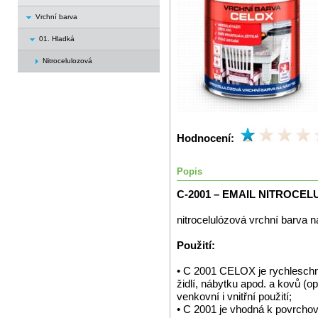
Vrchní barva
01. Hladká
Nitrocelulozová
Hodnocení:
Popis
C-2001 – EMAIL NITROCE
nitrocelulózová vrchní barva 
Použití:
• C 2001 CELOX je rychleschn
židlí, nábytku apod. a kovů (o
venkovní i vnitřní použití;
• C 2001 je vhodná k povrchov