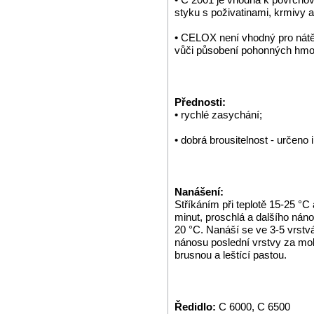
styku s poživatinami, krmivy a
• CELOX není vhodný pro nátěr
vůči působení pohonných hmo
Přednosti:
• rychlé zasychání;
• dobrá brousitelnost - určeno i
Nanášení:
Stříkáním při teplotě 15-25 °C
minut, proschlá a dalšího náno
20 °C. Nanáší se ve 3-5 vrstv
nánosu poslední vrstvy za mok
brusnou a leštící pastou.
Ředidlo:
C 6000, C 6500