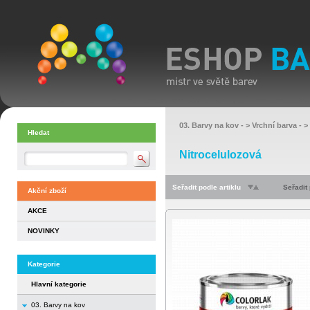
03. Barvy na kov
- >
Vrchní barva
- >
Hledat
Nitrocelulozová
Seřadit podle artiklu
Seřadit
Akční zboží
AKCE
NOVINKY
Kategorie
Hlavní kategorie
03. Barvy na kov