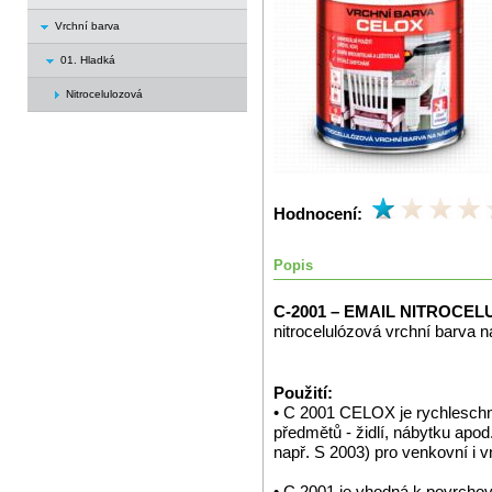
Vrchní barva
01. Hladká
Nitrocelulozová
Hodnocení:
Popis
C-2001 – EMAIL NITROCE
nitrocelulózová vrchní barva 
Použití:
• C 2001 CELOX je rychlesch
předmětů - židlí, nábytku apod
např. S 2003) pro venkovní i vni
• C 2001 je vhodná k povrchov