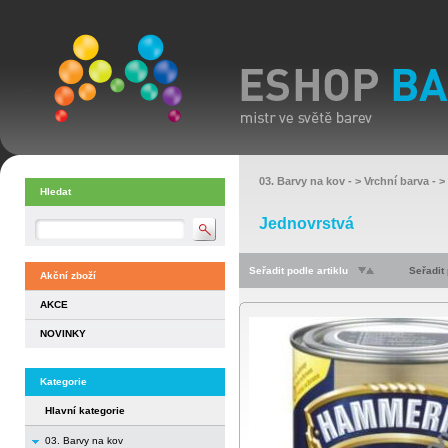
03. Barvy na kov
- >
Vrchní barva
- >
Hledat
Jednovrstvá
Seřadit podle artiklu
Seřadit
Akční zboží
AKCE
NOVINKY
Kategorie
Hlavní kategorie
03. Barvy na kov