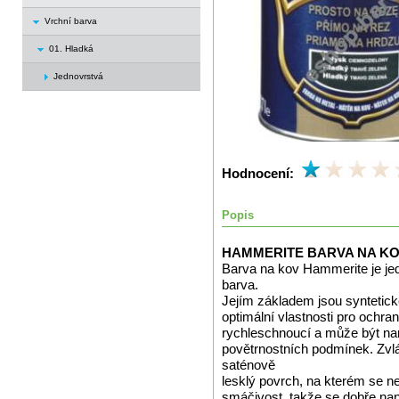
Vrchní barva
01. Hladká
Jednovrstvá
Hodnocení:
Popis
HAMMERITE BARVA NA K
Barva na kov Hammerite je je
barva.
Jejím základem jsou syntetick
optimální vlastnosti pro ochra
rychleschnoucí a může být nan
povětrnostních podmínek. Zvlá
saténově
lesklý povrch, na kterém se n
smáčivost, takže se dobře nan