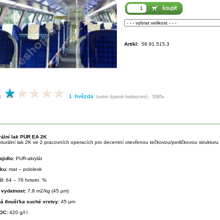
Artikl:
58.91.515.3
1 hvězda
:
(velmi špatné hodnocení) - 5385x
rální lak PUR EA 2K
turální lak 2K ve 2 pracovních operacích pro decentní otevřenou tečkovou/perličkovou strukturu
ojidlo:
PUR-akrylát
sku:
mat – pololesk
íl:
64 – 76 hmotn. %
 vydatnost:
7,8 m2/kg (45 µm)
á tloušťka suché vrstvy:
45 µm
VOC:
420 g/l l