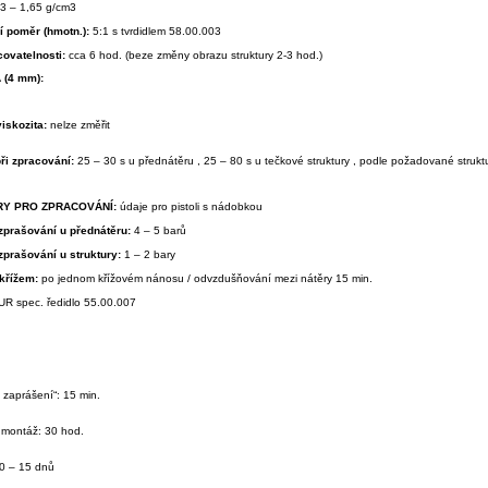
,3 – 1,65 g/cm3
 poměr (hmotn.):
5:1 s tvrdidlem 58.00.003
covatelnosti:
cca 6 hod. (beze změny obrazu struktury 2-3 hod.)
 (4 mm):
iskozita:
nelze změřit
při zpracování:
25 – 30 s u přednátěru , 25 – 80 s u tečkové struktury , podle požadované strukt
Y PRO ZPRACOVÁNÍ:
údaje pro pistoli s nádobkou
ozprašování u přednátěru:
4 – 5 barů
ozprašování u struktury:
1 – 2 bary
 křížem:
po jednom křížovém nánosu / odvzdušňování mezi nátěry 15 min.
UR spec. ředidlo 55.00.007
 zaprášení“: 15 min.
 montáž: 30 hod.
10 – 15 dnů