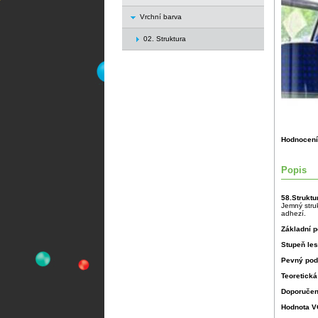
Vrchní barva
02. Struktura
Hodnocení
Popis
58.Struktu
Jemný struk
adhezí.
Základní p
Stupeň le
Pevný pod
Teoretická
Doporučen
Hodnota 