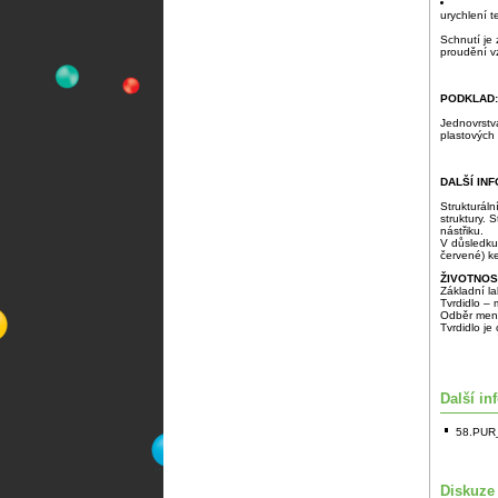
urychlení t
Schnutí je 
proudění v
PODKLAD:
Jednovrstv
plastových
DALŠÍ IN
Strukturáln
struktury. 
nástřiku.
V důsledku
červené) k
ŽIVOTNOS
Základní l
Tvrdidlo –
Odběr menš
Tvrdidlo je
Další in
58.PUR_
Diskuze