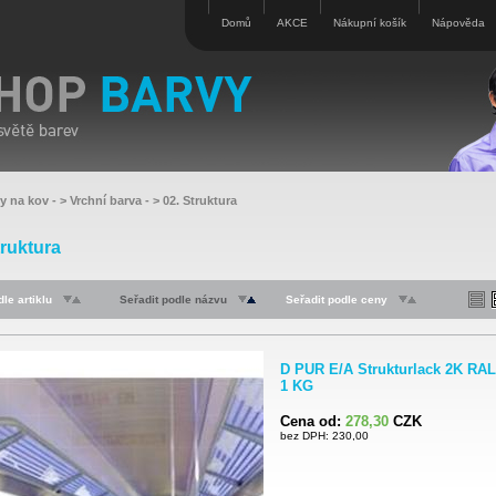
Domů
AKCE
Nákupní košík
Nápověda
vy na kov
- >
Vrchní barva
- >
02. Struktura
truktura
le artiklu
Seřadit podle názvu
Seřadit podle ceny
D PUR E/A Strukturlack 2K RAL
1 KG
Cena od:
278,30
CZK
bez DPH: 230,00