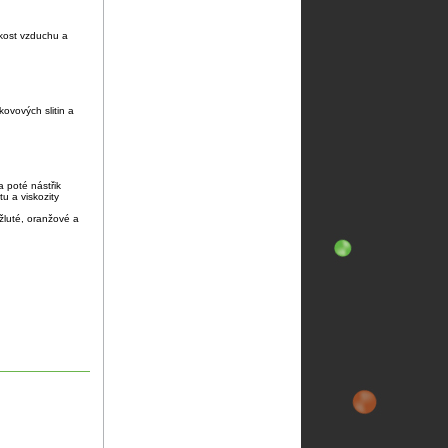
hkost vzduchu a
ovových slitin a
a poté nástřik
u a viskozity
žluté, oranžové a