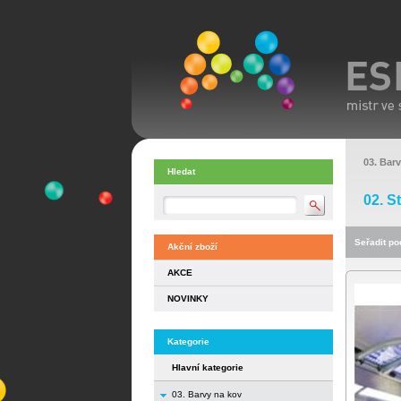
03. Bar
Hledat
02. S
Seřadit pod
Akční zboží
AKCE
NOVINKY
Kategorie
Hlavní kategorie
03. Barvy na kov