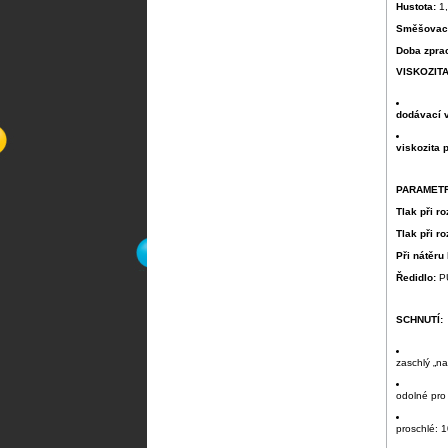
Hustota:
1
Směšovací
Doba zpra
VISKOZITA
dodávací v
viskozita 
PARAMETR
Tlak při r
Tlak při r
Při nátěru
Ředidlo:
P
SCHNUTÍ:
zaschlý „na
odolné pro
proschlé: 