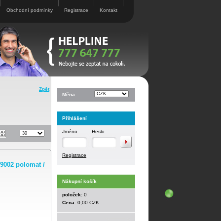
Obchodní podmínky
Registrace
Kontakt
Zpět
Měna
Přihlášení
Jméno
Heslo
Registrace
9002 polomat /
Nákupní košík
položek:
0
Cena:
0,00 CZK