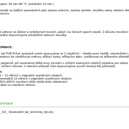
eplem: 30 min./80 °C, (odvětrání 15 min.)
závislé na dalších parametrech jako teplota vzduchu, teplota výrobku, tloušťka vrstvy, relativní vl
zduchu.
á adheze na železe a neželezných kovech, jakož i na četných typech plastů. Z důvodu množství k
 směsí doporučujeme předběžné adhezní zkoušky.
FORMACE:
í lak PUR E/A je nezbytně nutné zpracovávat ve 2 nástřicích – hladký první nástřik, odvzdušnění 
Strukturu lze obměňovat změnou stříkací trysky, stříkacího tlaku, vzdálenosti od stříkaného předmět
 pigmentů, jež neobsahují těžké kovy, dochází u určitých barevných odstínů (zejména pro oblast 
e snížení mrtvosti. V takovém případě Vám doporučujeme použít vhodný bílý přednátěr.
T:
ak – 12 měsíců v originálně uzavřených obalech.
 maximálně 12 měsíců v originálně uzavřených obalech.
ích dílčích množství může zkrátit dobu skladování.
 citlivé na vzdušnou vlhkost.
formace
 EA_ Strukturální lak_technicky_list.doc