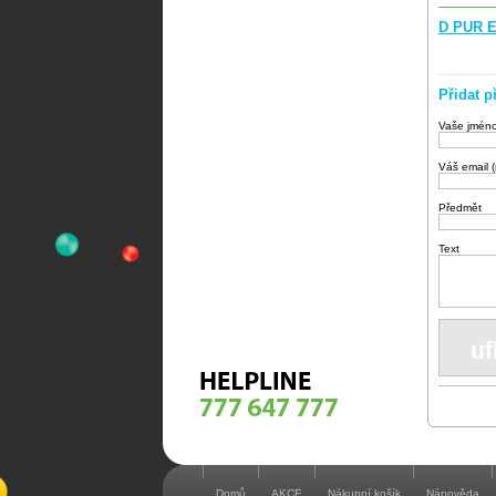
D PUR E
Přidat p
Vaše jmén
Váš email 
Předmět
Text
Domů
AKCE
Nákupní košík
Nápověda