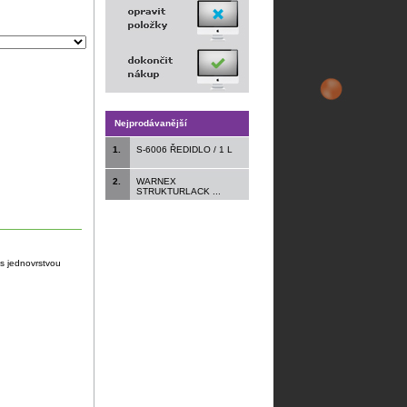
Nejprodávanější
1.
S-6006 ŘEDIDLO / 1 L
2.
WARNEX
STRUKTURLACK ...
 s jednovrstvou