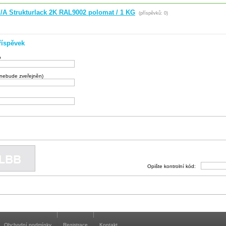
/A Strukturlack 2K RAL9002 polomat / 1 KG
(příspěvků: 0)
říspěvek
o
(nebude zveřejněn)
Opište kontrolní kód:
Obchodní podmínky
Registrace
Kontakt