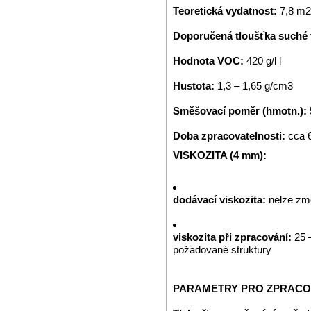
Teoretická vydatnost:
7,8 m2
Doporučená tloušťka suché 
Hodnota VOC:
420 g/l l
Hustota:
1,3 – 1,65 g/cm3
Směšovací poměr (hmotn.):
Doba zpracovatelnosti:
cca 
VISKOZITA (4 mm):
dodávací viskozita:
nelze změ
viskozita při zpracování:
25 
požadované struktury
PARAMETRY PRO ZPRACO