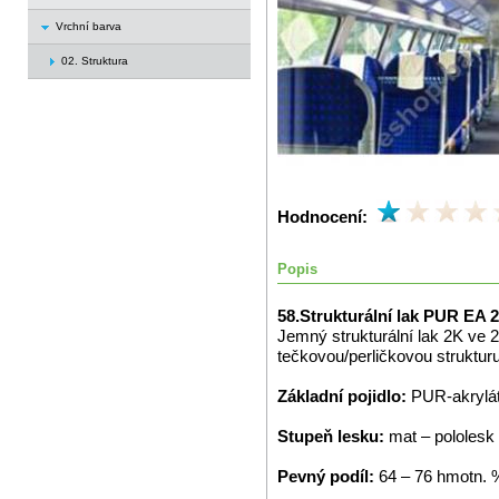
Vrchní barva
02. Struktura
Hodnocení:
Popis
58.Strukturální lak PUR EA 
Jemný strukturální lak 2K ve 
tečkovou/perličkovou struktur
Základní pojidlo:
PUR-akrylá
Stupeň lesku:
mat – pololesk
Pevný podíl:
64 – 76 hmotn. 