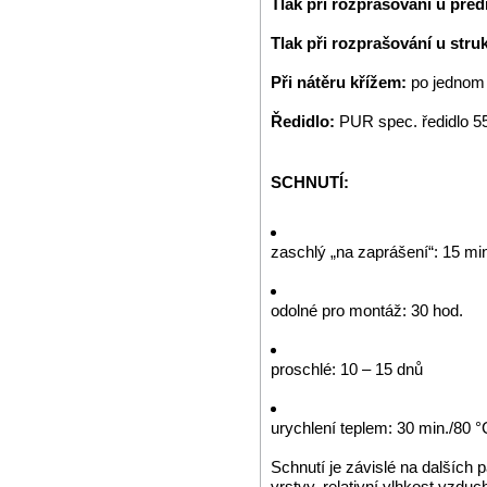
Tlak při rozprašování u pře
Tlak při rozprašování u stru
Při nátěru křížem:
po jednom
Ředidlo:
PUR spec. ředidlo 5
SCHNUTÍ:
zaschlý „na zaprášení“: 15 mi
odolné pro montáž: 30 hod.
proschlé: 10 – 15 dnů
urychlení teplem: 30 min./80 °
Schnutí je závislé na dalších 
vrstvy, relativní vlhkost vzdu