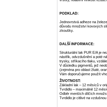
PODKLAD:
Jednovrstvá adheze na železe 
důvodu množství kovových sli
zkoušky.
DALŠÍ INFORMACE:
Strukturální lak PUR E/A je ne
nástřik, odvzdušnění a poté ná
trysky, stříkacího tlaku, vzdál
V důsledku pigmentů, jež neob
(zejména pro oblast žluté, or
Vám doporučujeme použít vhod
ŽIVOTNOST:
Základní lak – 12 měsíců v or
Tvrdidlo – maximálně 12 měsíc
Odběr menších dílčích množst
Tvrdidlo je citlivé na vzdušnou