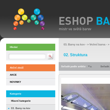
03. Barvy na kov
- >
Vrchní barva
- >
Hledat
02. Struktura
Seřadit podle artiklu
Seřadit
Akční zboží
AKCE
NOVINKY
Kategorie
Hlavní kategorie
03. Barvy na kov