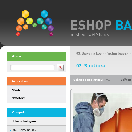
03. Barvy na kov
- >
Vrchní barva
- >
Hledat
02. Struktura
Seřadit podle artiklu
Seřadit
Akční zboží
AKCE
NOVINKY
Kategorie
Hlavní kategorie
03. Barvy na kov