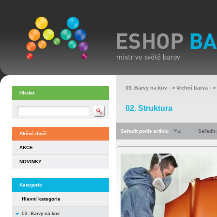
03. Barvy na kov
- >
Vrchní barva
- >
Hledat
02. Struktura
Seřadit podle artiklu
Seřadit
Akční zboží
AKCE
NOVINKY
Kategorie
Hlavní kategorie
03. Barvy na kov