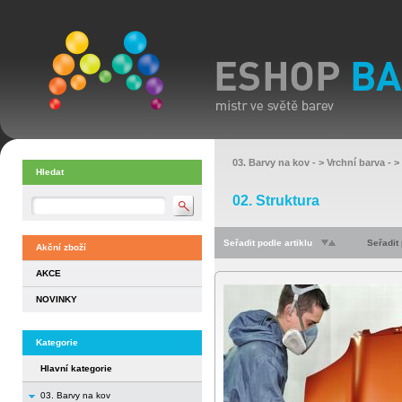
03. Barvy na kov
- >
Vrchní barva
- >
Hledat
02. Struktura
Seřadit podle artiklu
Seřadit
Akční zboží
AKCE
NOVINKY
Kategorie
Hlavní kategorie
03. Barvy na kov