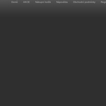
Domů
AKCE
Nákupní košík
Nápověda
Obchodní podmínky
Regi