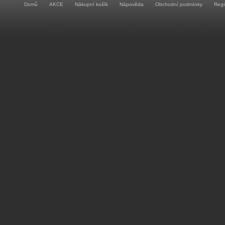
Domů
AKCE
Nákupní košík
Nápověda
Obchodní podmínky
Regi