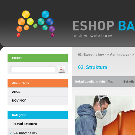
03. Barvy na kov
- >
Vrchní barva
- >
Hledat
02. Struktura
Seřadit podle artiklu
Seřadit
Akční zboží
AKCE
NOVINKY
Kategorie
Hlavní kategorie
03. Barvy na kov