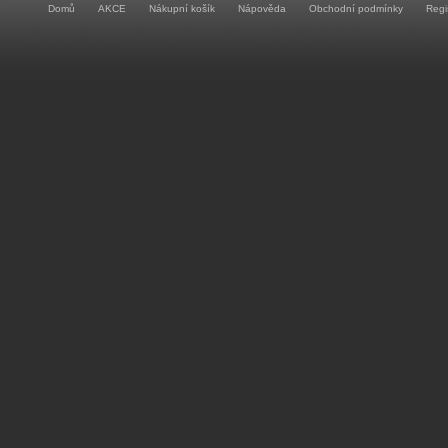
Domů
AKCE
Nákupní košík
Nápověda
Obchodní podmínky
Regi