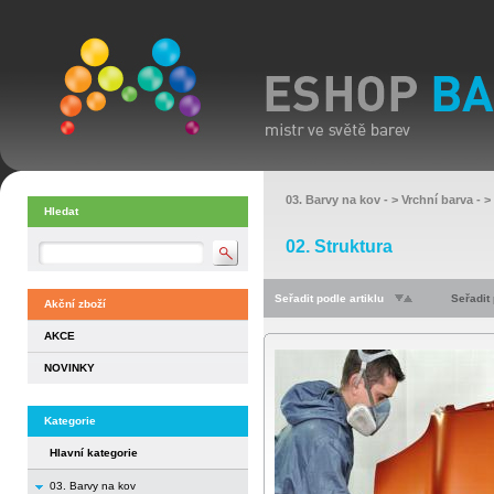
03. Barvy na kov
- >
Vrchní barva
- >
Hledat
02. Struktura
Seřadit podle artiklu
Seřadit
Akční zboží
AKCE
NOVINKY
Kategorie
Hlavní kategorie
03. Barvy na kov