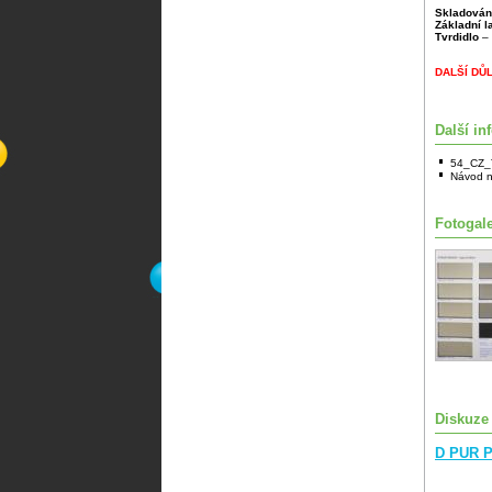
Skladován
Základní 
Tvrdidlo
– 
DALŠÍ DŮ
Další in
54_CZ_
Návod n
Fotogale
Diskuze
D PUR P