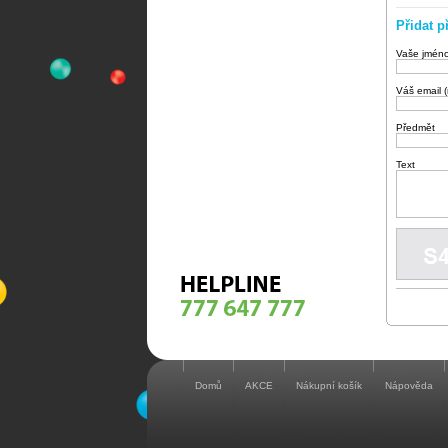
Přidat p
Vaše jmén
Váš email 
Předmět
Text
Domů
AKCE
Nákupní košík
Nápověda