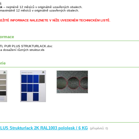
í:
lak
– nejméně 12 měsíců v originálně uzavřených obalech.
maximálně 12 měsíců v originálně uzavřených obalech.
LEŽITÉ INFORMACE NALEZNETE V NÍŽE UVEDENÉM TECHNICKÉM LISTĚ.
formace
TL PUR PLUS STRUKTURLACK.doc
a dosažení různých struktur.xls
rie
LUS Strukturlack 2K RAL1003 pololesk / 6 KG
(příspěvků: 0)