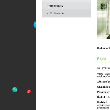
Vrchní barva
02. Struktura
Hodnocení
Popis
54. STRU
Velmi kvali
možností na
Základní p
Stupeň le
Parametry
Ředidlo:
P
Podklad:
Jednovrstv
předběžně 