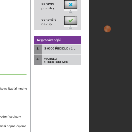
Nejprodávanější
1.
S-6006 ŘEDIDLO / 1 L
2.
WARNEX
STRUKTURLACK ...
ké kovy. Nabízí mnoho
edení struktury
 směsí doporučujeme