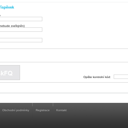
říspěvek
o
(nebude zveřejněn)
Opište kontrolní kód:
Obchodní podmínky
Registrace
Kontakt