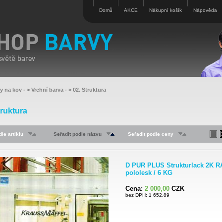
Domů
AKCE
Nákupní košík
Nápověda
vy na kov
- >
Vrchní barva
- >
02. Struktura
truktura
le artiklu
Seřadit podle názvu
Seřadit podle ceny
D PUR PLUS Strukturlack 2K R
pololesk / 6 KG
Cena:
2 000,00
CZK
bez DPH: 1 652,89