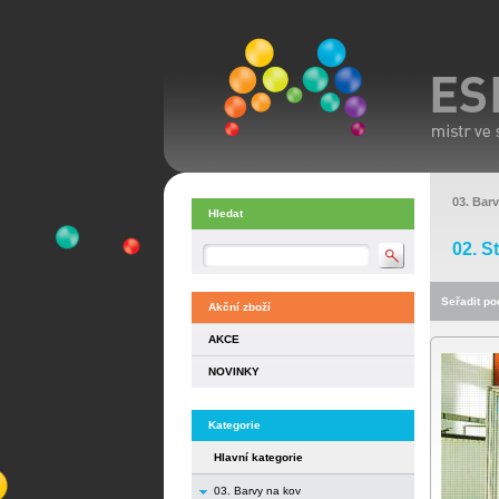
03. Bar
Hledat
02. S
Seřadit pod
Akční zboží
AKCE
NOVINKY
Kategorie
Hlavní kategorie
03. Barvy na kov