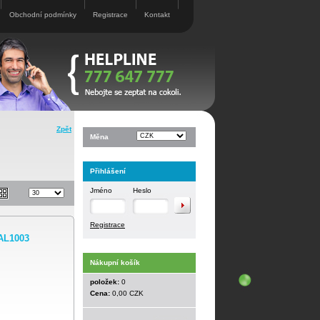
Obchodní podmínky
Registrace
Kontakt
Zpět
Měna
Přihlášení
Jméno
Heslo
Registrace
AL1003
Nákupní košík
položek:
0
Cena:
0,00 CZK