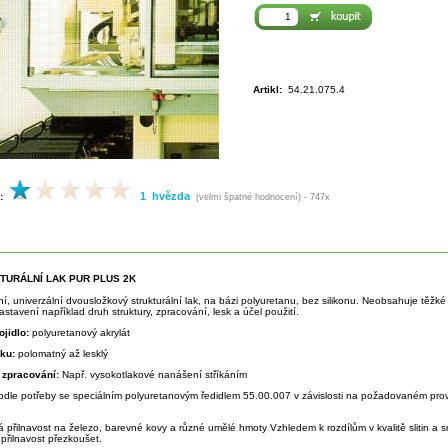
Artikl:
54.21.075.4
1 hvězda
:
(velmi špatné hodnocení) - 747x
KTURÁLNÍ LAK PUR PLUS 2K
tní, univerzální dvousložkový strukturální lak, na bázi polyuretanu, bez silikonu. Neobsahuje těž
stavení například druh struktury, zpracování, lesk a účel použití.
ojidlo:
polyuretanový akrylát
sku:
polomatný až lesklý
 zpracování:
Např. vysokotlakové nanášení stříkáním
odle potřeby se speciálním polyuretanovým ředidlem 55.00.007 v závislosti na požadovaném prov
á přilnavost na železo, barevné kovy a různé umělé hmoty Vzhledem k rozdílům v kvalitě slitin a
přilnavost přezkoušet.