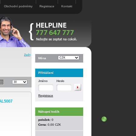
Obchodní podmínky
Registrace
Kontakt
Zpět
Měna
Přihlášení
Jméno
Heslo
Registrace
AL5007
Nákupní košík
položek:
0
Cena:
0,00 CZK