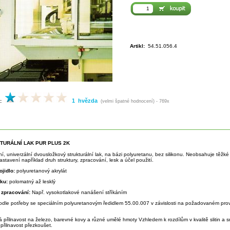
Artikl:
54.51.056.4
1 hvězda
:
(velmi špatné hodnocení) - 769x
KTURÁLNÍ LAK PUR PLUS 2K
tní, univerzální dvousložkový strukturální lak, na bázi polyuretanu, bez silikonu. Neobsahuje těž
stavení například druh struktury, zpracování, lesk a účel použití.
ojidlo:
polyuretanový akrylát
sku:
polomatný až lesklý
 zpracování:
Např. vysokotlakové nanášení stříkáním
odle potřeby se speciálním polyuretanovým ředidlem 55.00.007 v závislosti na požadovaném prov
á přilnavost na železo, barevné kovy a různé umělé hmoty Vzhledem k rozdílům v kvalitě slitin a
přilnavost přezkoušet.