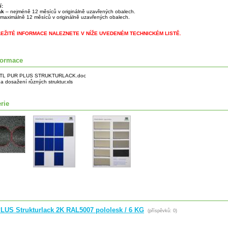
í:
lak
– nejméně 12 měsíců v originálně uzavřených obalech.
maximálně 12 měsíců v originálně uzavřených obalech.
LEŽITÉ INFORMACE NALEZNETE V NÍŽE UVEDENÉM TECHNICKÉM LISTĚ.
formace
TL PUR PLUS STRUKTURLACK.doc
a dosažení různých struktur.xls
rie
LUS Strukturlack 2K RAL5007 pololesk / 6 KG
(příspěvků: 0)