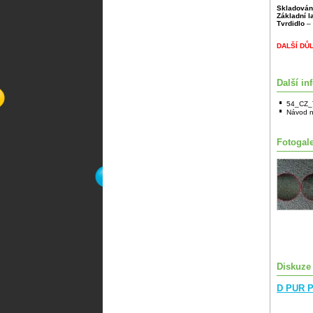
Skladován
Základní 
Tvrdidlo
– 
DALŠÍ DŮ
Další in
54_CZ_
Návod n
Fotogale
Diskuze
D PUR P