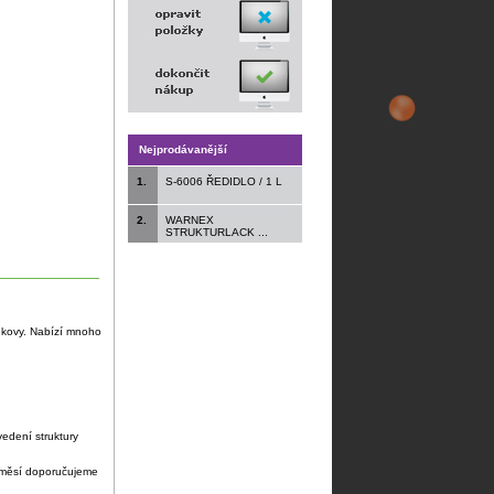
Nejprodávanější
1.
S-6006 ŘEDIDLO / 1 L
2.
WARNEX
STRUKTURLACK ...
ké kovy. Nabízí mnoho
edení struktury
 směsí doporučujeme