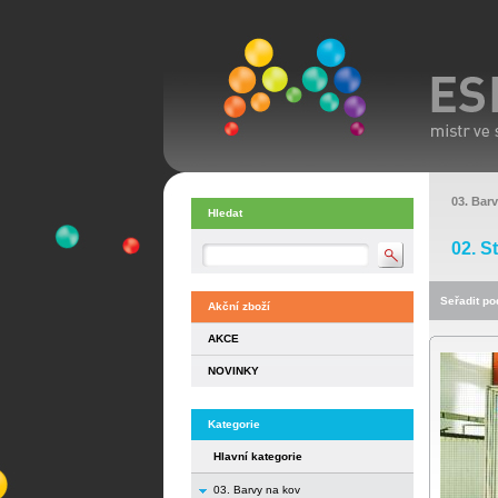
03. Bar
Hledat
02. S
Seřadit pod
Akční zboží
AKCE
NOVINKY
Kategorie
Hlavní kategorie
03. Barvy na kov