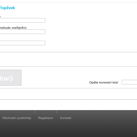
říspěvek
o
(nebude zveřejněn)
Opište kontrolní kód:
Obchodní podmínky
Registrace
Kontakt