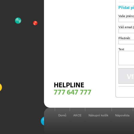
Přidat p
Vaše jmén
Váš email 
Předmět
Text
Domů
AKCE
Nákupní košík
Nápověda