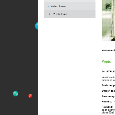
Vrchní barva
02. Struktura
Hodnocení
Popis
54. STRU
Velmi kvali
možností na
Základní p
Stupeň le
Parametry
Ředidlo:
P
Podklad:
Jednovrstv
předběžně 