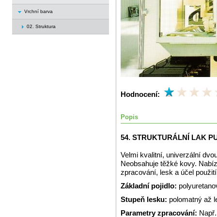
Vrchní barva
02. Struktura
Hodnocení:
Popis
54. STRUKTURÁLNÍ LAK P
Velmi kvalitní, univerzální dvo
Neobsahuje těžké kovy. Nabízí
zpracování, lesk a účel použití
Základní pojidlo:
polyuretano
Stupeň lesku:
polomatný až l
Parametry zpracování:
Např.