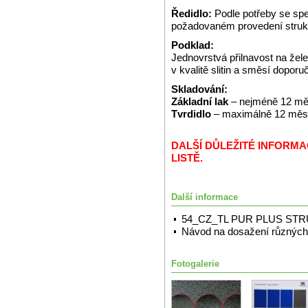
Ředidlo:
Podle potřeby se spe
požadovaném provedení struk
Podklad:
Jednovrstvá přilnavost na že
v kvalitě slitin a směsí dopor
Skladování:
Základní lak
– nejméně 12 měs
Tvrdidlo
– maximálně 12 měsíc
DALŠÍ DŮLEŽITÉ INFORM
LISTĚ.
Další informace
54_CZ_TL PUR PLUS ST
Návod na dosažení různých 
Fotogalerie