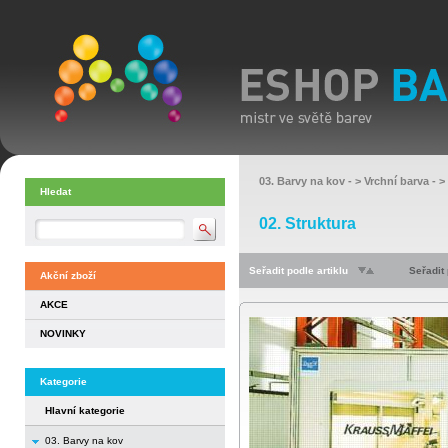
03. Barvy na kov
- >
Vrchní barva
- >
Hledat
02. Struktura
Seřadit podle artiklu
Seřadit
Akční zboží
AKCE
NOVINKY
Kategorie
Hlavní kategorie
03. Barvy na kov