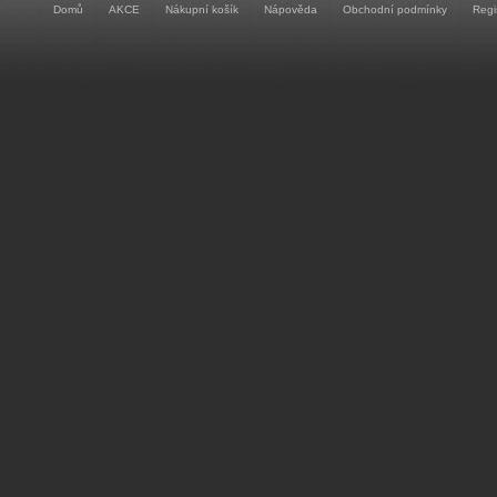
Domů
AKCE
Nákupní košík
Nápověda
Obchodní podmínky
Regi