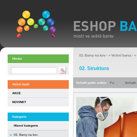
03. Barvy na kov
- >
Vrchní barva
- >
Hledat
02. Struktura
Seřadit podle artiklu
Seřadit
Akční zboží
AKCE
NOVINKY
Kategorie
Hlavní kategorie
03. Barvy na kov