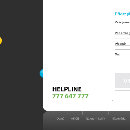
Přidat p
Vaše jmén
Váš email 
Předmět
Text
Domů
AKCE
Nákupní košík
Nápověda