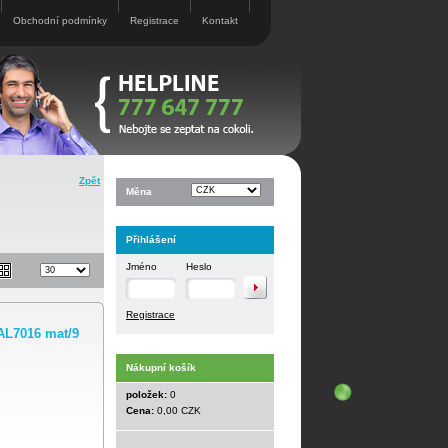
Obchodní podmínky
Registrace
Kontakt
Zpět
Měna
Přihlášení
Jméno
Heslo
Registrace
AL7016 mat/9
Nákupní košík
položek:
0
Cena:
0,00 CZK