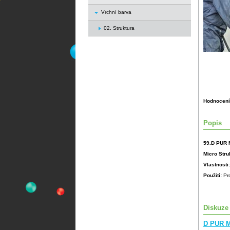
Vrchní barva
02. Struktura
Hodnocení
Popis
59.D PUR M
Micro Stru
Vlastnosti
Použití:
Pr
Diskuze
D PUR M