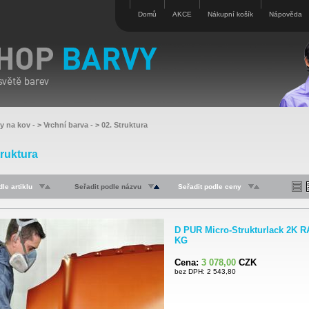
Domů
AKCE
Nákupní košík
Nápověda
vy na kov
- >
Vrchní barva
- >
02. Struktura
truktura
le artiklu
Seřadit podle názvu
Seřadit podle ceny
D PUR Micro-Strukturlack 2K R
KG
Cena:
3 078,00
CZK
bez DPH: 2 543,80