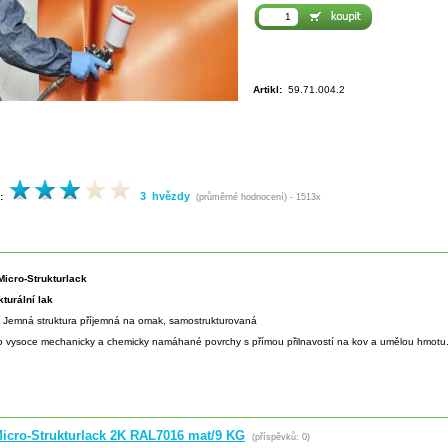
Artikl:
59.71.004.2
3 hvězdy
:
(průměrné hodnocení) - 1513x
icro-Strukturlack
kturální lak
:
Jemná struktura příjemná na omak, samostrukturovaná
o vysoce mechanicky a chemicky namáhané povrchy s přímou přilnavostí na kov a umělou hmotu
icro-Strukturlack 2K RAL7016 mat/9 KG
(příspěvků: 0)