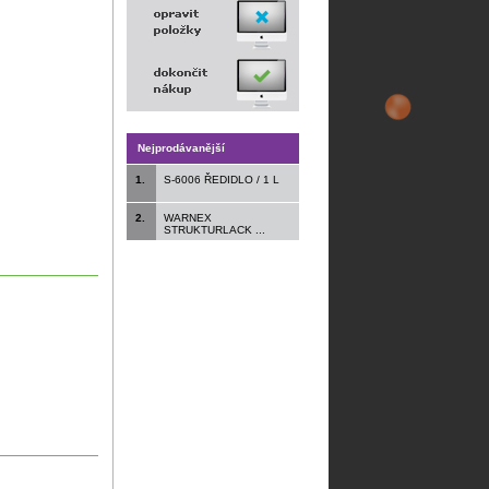
Nejprodávanější
1.
S-6006 ŘEDIDLO / 1 L
2.
WARNEX
STRUKTURLACK ...
.