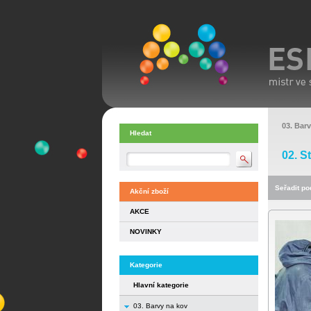
03. Bar
Hledat
02. S
Seřadit pod
Akční zboží
AKCE
NOVINKY
Kategorie
Hlavní kategorie
03. Barvy na kov