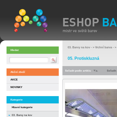
03. Barvy na kov
- >
Vrchní barva
- >
Hledat
05. Protiskluzná
Seřadit podle artiklu
Seřadit
Akční zboží
AKCE
NOVINKY
Kategorie
Hlavní kategorie
03. Barvy na kov