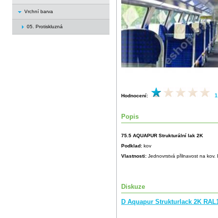
Vrchní barva
05. Protiskluzná
1
Hodnocení:
Popis
75.5 AQUAPUR Strukturální lak 2K
Podklad:
kov
Vlastnosti:
Jednovrstvá přilnavost na kov. 
Diskuze
D Aquapur Strukturlack 2K RAL1