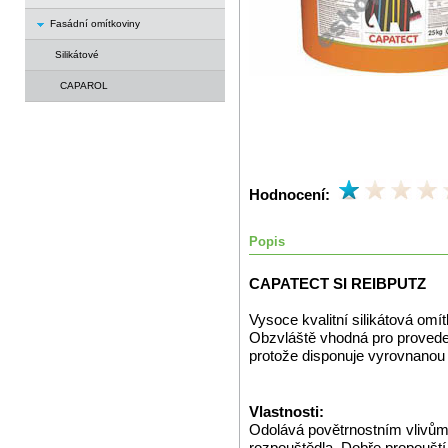
Fasádní omítkoviny
Silikátové
CAPAROL
Hodnocení:
Popis
CAPATECT SI REIBPUTZ
Vysoce kvalitní silikátová omí
Obzvláště vhodná pro proveden
protože disponuje vyrovnanou z
Vlastnosti:
Odolává povětrnostním vlivů
rozpouštědla. Dobře propouští