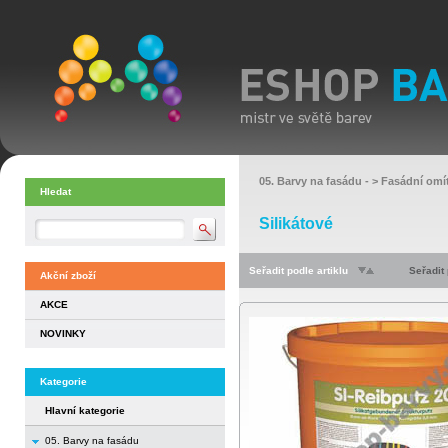
05. Barvy na fasádu
- >
Fasádní omí
Hledat
Silikátové
Seřadit podle artiklu
Seřadit
Akční zboží
AKCE
NOVINKY
Kategorie
Hlavní kategorie
05. Barvy na fasádu