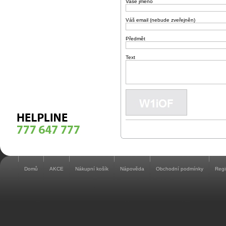
Vaše jméno
Váš email (nebude zveřejněn)
Předmět
Text
Domů
AKCE
Nákupní košík
Nápověda
Obchodní podmínky
Regi