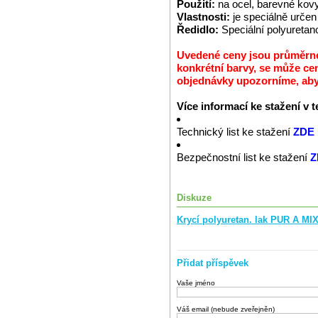
Použití:
na ocel, barevné kov
Vlastnosti:
je speciálně urč
Ředidlo:
Speciální polyuretan
Uvedené ceny jsou průměrné 
konkrétní barvy, se může cen
objednávky upozorníme, abys
Více informací ke stažení v 
Technický list ke stažení
ZDE
Bezpečnostní list ke stažení
Z
Diskuze
Krycí polyuretan. lak PUR A MI
Přidat příspěvek
Vaše jméno
Váš email (nebude zveřejněn)