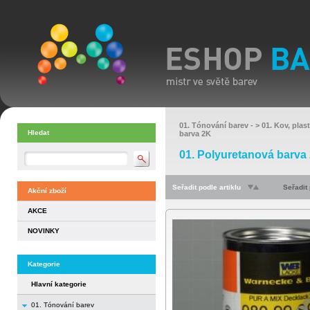
01. Tónování barev
- >
01. Kov, plas
Hledat
barva 2K
01. Polyuretanová barva
Seřadit podle artiklu
Seřadit
Akční zboží
AKCE
NOVINKY
Kategorie
Hlavní kategorie
01. Tónování barev