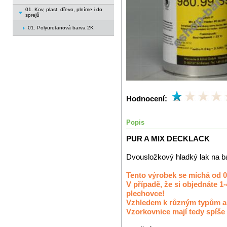
01. Kov, plast, dřevo, plníme i do
sprejů
01. Polyuretanová barva 2K
Hodnocení:
Popis
PUR A MIX DECKLACK
Dvousložkový hladký lak na bá
Tento výrobek se míchá od 0
V případě, že si objednáte 1
plechovce!
Vzhledem k různým typům a k
Vzorkovnice mají tedy spíše 