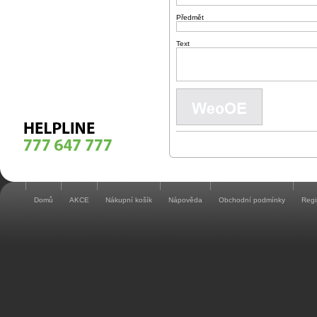
Předmět
Text
Domů
AKCE
Nákupní košík
Nápověda
Obchodní podmínky
Regi