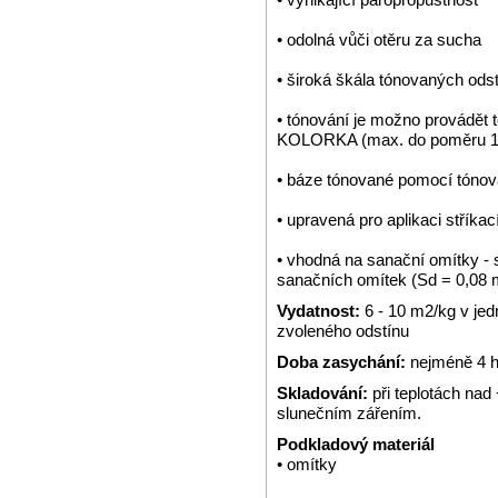
• odolná vůči otěru za sucha
• široká škála tónovaných ods
• tónování je možno provádě
KOLORKA (max. do poměru 1:
• báze tónované pomocí tónov
• upravená pro aplikaci stříkac
• vhodná na sanační omítky -
sanačních omítek (Sd = 0,08 
Vydatnost:
6 - 10 m2/kg v jed
zvoleného odstínu
Doba zasychání:
nejméně 4 ho
Skladování:
při teplotách na
slunečním zářením.
Podkladový materiál
• omítky