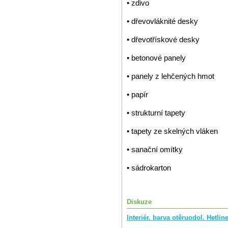
• zdivo
• dřevovláknité desky
• dřevotřískové desky
• betonové panely
• panely z lehčených hmot
• papír
• strukturní tapety
• tapety ze skelných vláken
• sanační omítky
• sádrokarton
Diskuze
Interiér. barva otěruodol. Hetl