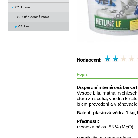
02. Interiér
02. Otěruodolná barva
02. Het
Hodnocení:
Popis
Disperzní interiérová barva 
Vysoce bílá, matná, rychlesch
otěru za sucha, vhodná k nát
bílém provedení a v tónovacíc
Balení: plastová vědra 1 kg,
Přednosti:
• vysoká bělost 93 % (MgO)
• vynikající paropropustnost