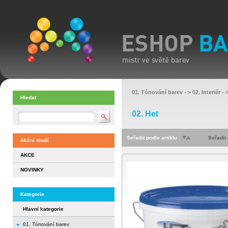
01. Tónování barev
- >
02. Interiér
- 
Hledat
02. Het
Seřadit podle artiklu
Seřadit
Akční zboží
AKCE
NOVINKY
Kategorie
Hlavní kategorie
01. Tónování barev